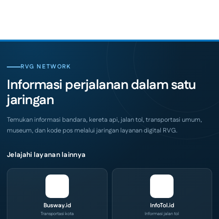
Comments
Indonesia
on
Coffee
SKK
Expo
Migas
(ICX)
Jemput
2026
Bola,
Siap
Pelaku
Hadir
Usaha
di
Serbu
Grand
Layanan
City
CIVD
RVG NETWORK
Surabaya
dan
Akhir
IOG
Informasi perjalanan dalam satu
Pekan
e-
Ini
Commerce
jaringan
di
IPA
Convex
2026
Temukan informasi bandara, kereta api, jalan tol, transportasi umum,
museum, dan kode pos melalui jaringan layanan digital RVG.
Jelajahi layanan lainnya
Busway.id
InfoTol.id
Transportasi kota
Informasi jalan tol