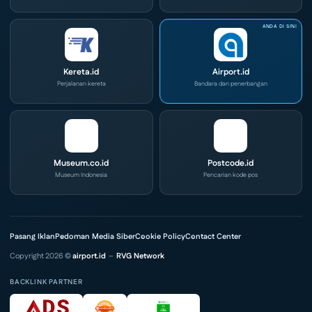
Kereta.id
Airport.id
Perjalanan kereta
Bandara dan penerbangan
Museum.co.id
Postcode.id
Museum Indonesia
Pencarian kode pos
Pasang Iklan
Pedoman Media Siber
Cookie Policy
Contact Center
Copyright 2026 ©
airport.id
–
RVG Network
BACKLINK PARTNER