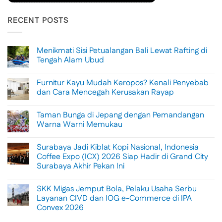
RECENT POSTS
Menikmati Sisi Petualangan Bali Lewat Rafting di
Tengah Alam Ubud
No
Comments
Furnitur Kayu Mudah Keropos? Kenali Penyebab
on
Menikmati
dan Cara Mencegah Kerusakan Rayap
Sisi
Petualangan
No
Bali
Comments
Taman Bunga di Jepang dengan Pemandangan
Lewat
on
Rafting
Furnitur
Warna Warni Memukau
di
Kayu
Tengah
Mudah
No
Alam
Keropos?
Comments
Surabaya Jadi Kiblat Kopi Nasional, Indonesia
Ubud
Kenali
on
Penyebab
Taman
Coffee Expo (ICX) 2026 Siap Hadir di Grand City
dan
Bunga
Surabaya Akhir Pekan Ini
Cara
di
Mencegah
Jepang
No
Kerusakan
dengan
Comments
Rayap
Pemandangan
SKK Migas Jemput Bola, Pelaku Usaha Serbu
on
Warna
Surabaya
Layanan CIVD dan IOG e-Commerce di IPA
Warni
Jadi
Memukau
Convex 2026
Kiblat
Kopi
No
Nasional,