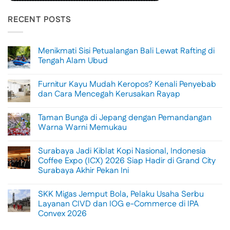
RECENT POSTS
Menikmati Sisi Petualangan Bali Lewat Rafting di
Tengah Alam Ubud
No
Comments
Furnitur Kayu Mudah Keropos? Kenali Penyebab
on
Menikmati
dan Cara Mencegah Kerusakan Rayap
Sisi
Petualangan
No
Bali
Comments
Taman Bunga di Jepang dengan Pemandangan
Lewat
on
Rafting
Furnitur
Warna Warni Memukau
di
Kayu
Tengah
Mudah
No
Alam
Keropos?
Comments
Surabaya Jadi Kiblat Kopi Nasional, Indonesia
Ubud
Kenali
on
Penyebab
Taman
Coffee Expo (ICX) 2026 Siap Hadir di Grand City
dan
Bunga
Surabaya Akhir Pekan Ini
Cara
di
Mencegah
Jepang
No
Kerusakan
dengan
Comments
Rayap
Pemandangan
SKK Migas Jemput Bola, Pelaku Usaha Serbu
on
Warna
Surabaya
Layanan CIVD dan IOG e-Commerce di IPA
Warni
Jadi
Memukau
Convex 2026
Kiblat
Kopi
No
Nasional,