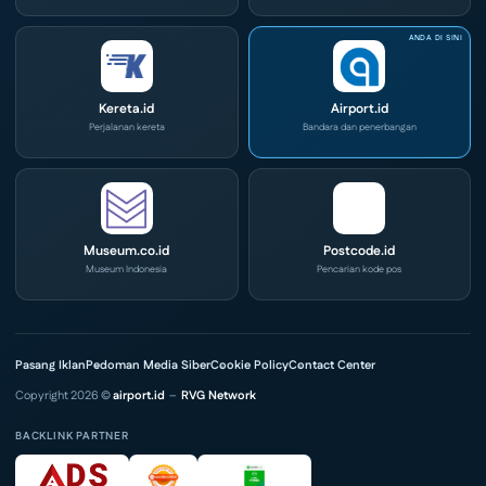
Kereta.id
Airport.id
Perjalanan kereta
Bandara dan penerbangan
Museum.co.id
Postcode.id
Museum Indonesia
Pencarian kode pos
Pasang Iklan
Pedoman Media Siber
Cookie Policy
Contact Center
Copyright 2026 ©
airport.id
–
RVG Network
BACKLINK PARTNER