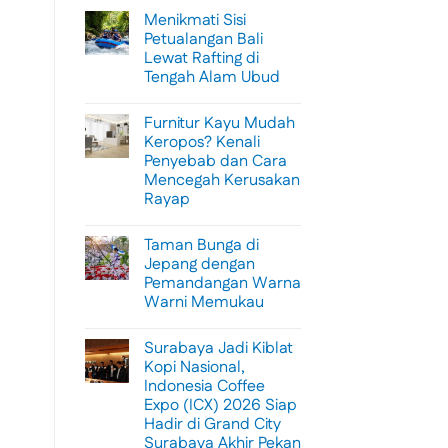
Menikmati Sisi
Petualangan Bali
Lewat Rafting di
Tengah Alam Ubud
No
Comments
Furnitur Kayu Mudah
on
Menikmati
Keropos? Kenali
Sisi
Penyebab dan Cara
Petualangan
Bali
Mencegah Kerusakan
Lewat
Rayap
Rafting
di
No
Tengah
Comments
Alam
Taman Bunga di
on
Ubud
Furnitur
Jepang dengan
Kayu
Pemandangan Warna
Mudah
Keropos?
Warni Memukau
Kenali
Penyebab
No
dan
Comments
Surabaya Jadi Kiblat
on
Cara
Taman
Mencegah
Kopi Nasional,
Bunga
Kerusakan
Indonesia Coffee
di
Rayap
Jepang
Expo (ICX) 2026 Siap
dengan
Hadir di Grand City
Pemandangan
Warna
Surabaya Akhir Pekan