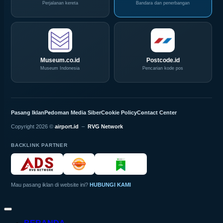
Perjalanan kereta
Bandara dan penerbangan
Museum.co.id
Postcode.id
Museum Indonesia
Pencarian kode pos
Pasang Iklan
Pedoman Media Siber
Cookie Policy
Contact Center
Copyright 2026 ©
airport.id
–
RVG Network
BACKLINK PARTNER
Mau pasang iklan di website ini?
HUBUNGI KAMI