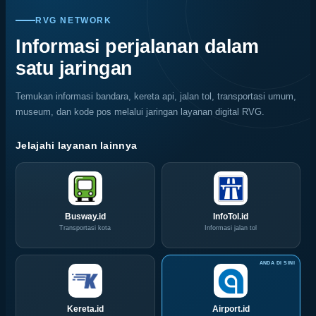
SKK
Kopi
Warna
Mencegah
Migas
Nasional,
Warni
Kerusakan
RVG NETWORK
Jemput
Indonesia
Memukau
Rayap
Bola,
Coffee
Informasi perjalanan dalam
Pelaku
Expo
satu jaringan
Usaha
(ICX)
Serbu
2026
Layanan
Siap
Temukan informasi bandara, kereta api, jalan tol, transportasi umum,
CIVD
Hadir
museum, dan kode pos melalui jaringan layanan digital RVG.
dan
di
IOG
Grand
e-
City
Jelajahi layanan lainnya
Commerce
Surabaya
di
Akhir
IPA
Pekan
Convex
Ini
2026
Busway.id
InfoTol.id
Transportasi kota
Informasi jalan tol
Kereta.id
Airport.id