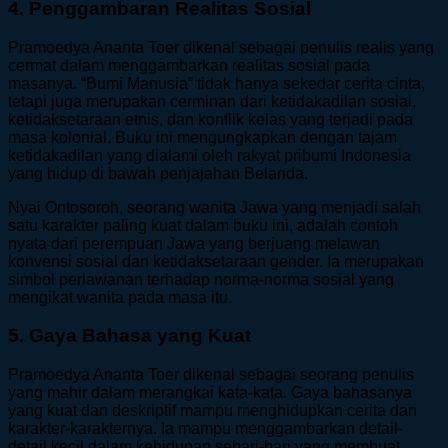
4. Penggambaran Realitas Sosial
Pramoedya Ananta Toer dikenal sebagai penulis realis yang
cermat dalam menggambarkan realitas sosial pada
masanya. “Bumi Manusia” tidak hanya sekedar cerita cinta,
tetapi juga merupakan cerminan dari ketidakadilan sosial,
ketidaksetaraan etnis, dan konflik kelas yang terjadi pada
masa kolonial. Buku ini mengungkapkan dengan tajam
ketidakadilan yang dialami oleh rakyat pribumi Indonesia
yang hidup di bawah penjajahan Belanda.
Nyai Ontosoroh, seorang wanita Jawa yang menjadi salah
satu karakter paling kuat dalam buku ini, adalah contoh
nyata dari perempuan Jawa yang berjuang melawan
konvensi sosial dan ketidaksetaraan gender. Ia merupakan
simbol perlawanan terhadap norma-norma sosial yang
mengikat wanita pada masa itu.
5. Gaya Bahasa yang Kuat
Pramoedya Ananta Toer dikenal sebagai seorang penulis
yang mahir dalam merangkai kata-kata. Gaya bahasanya
yang kuat dan deskriptif mampu menghidupkan cerita dan
karakter-karakternya. Ia mampu menggambarkan detail-
detail kecil dalam kehidupan sehari-hari yang membuat