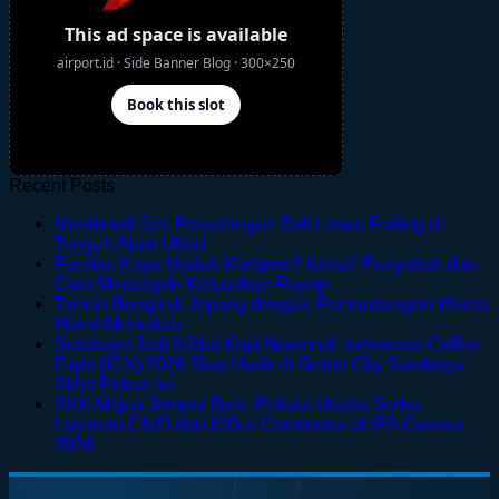
Recent Posts
Menikmati Sisi Petualangan Bali Lewat Rafting di
No
Tengah Alam Ubud
Comments
Furnitur Kayu Mudah Keropos? Kenali Penyebab dan
on
No
Cara Mencegah Kerusakan Rayap
Menikmati
Comments
Taman Bunga di Jepang dengan Pemandangan Warna
Sisi
on
No
Warni Memukau
Petualangan
Furnitur
Comments
Surabaya Jadi Kiblat Kopi Nasional, Indonesia Coffee
on
Bali
Kayu
Expo (ICX) 2026 Siap Hadir di Grand City Surabaya
Taman
Lewat
Mudah
No
Akhir Pekan Ini
Bunga
Rafting
Keropos?
Comments
SKK Migas Jemput Bola, Pelaku Usaha Serbu
on
di
di
Kenali
Layanan CIVD dan IOG e-Commerce di IPA Convex
Surabaya
Jepang
Tengah
Penyebab
No
2026
Jadi
dengan
Alam
dan
Comments
on
Kiblat
Pemandangan
Ubud
Cara