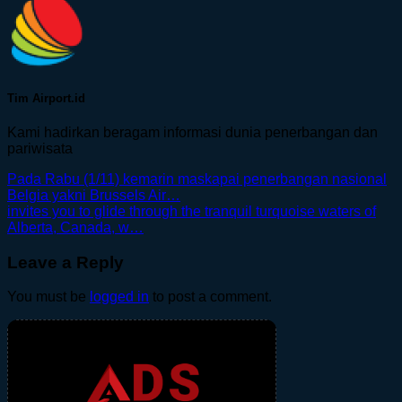
Tim Airport.id
Kami hadirkan beragam informasi dunia penerbangan dan
pariwisata
Pada Rabu (1/11) kemarin maskapai penerbangan nasional
Belgia yakni Brussels Air…
invites you to glide through the tranquil turquoise waters of
Alberta, Canada, w…
Leave a Reply
You must be
logged in
to post a comment.