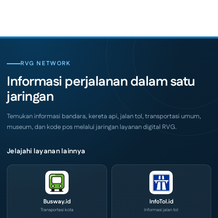
Indonesia
on
Coffee
SKK
Expo
Migas
(ICX)
Jemput
2026
Bola,
Siap
Pelaku
Hadir
Usaha
di
Serbu
Grand
Layanan
City
CIVD
RVG NETWORK
Surabaya
dan
Akhir
IOG
Informasi perjalanan dalam satu
Pekan
e-
Ini
Commerce
jaringan
di
IPA
Convex
2026
Temukan informasi bandara, kereta api, jalan tol, transportasi umum,
museum, dan kode pos melalui jaringan layanan digital RVG.
Jelajahi layanan lainnya
Busway.id
InfoTol.id
Transportasi kota
Informasi jalan tol