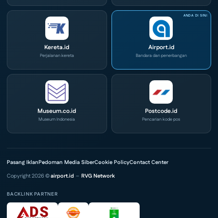
Kereta.id
Airport.id
Perjalanan kereta
Bandara dan penerbangan
Museum.co.id
Postcode.id
Museum Indonesia
Pencarian kode pos
Pasang Iklan
Pedoman Media Siber
Cookie Policy
Contact Center
Copyright 2026 ©
airport.id
–
RVG Network
BACKLINK PARTNER