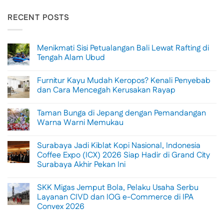
RECENT POSTS
Menikmati Sisi Petualangan Bali Lewat Rafting di
Tengah Alam Ubud
No
Comments
Furnitur Kayu Mudah Keropos? Kenali Penyebab
on
Menikmati
dan Cara Mencegah Kerusakan Rayap
Sisi
Petualangan
No
Bali
Comments
Taman Bunga di Jepang dengan Pemandangan
Lewat
on
Rafting
Furnitur
Warna Warni Memukau
di
Kayu
Tengah
Mudah
No
Alam
Keropos?
Comments
Surabaya Jadi Kiblat Kopi Nasional, Indonesia
Ubud
Kenali
on
Penyebab
Taman
Coffee Expo (ICX) 2026 Siap Hadir di Grand City
dan
Bunga
Surabaya Akhir Pekan Ini
Cara
di
Mencegah
Jepang
No
Kerusakan
dengan
Comments
Rayap
Pemandangan
SKK Migas Jemput Bola, Pelaku Usaha Serbu
on
Warna
Surabaya
Layanan CIVD dan IOG e-Commerce di IPA
Warni
Jadi
Memukau
Convex 2026
Kiblat
Kopi
No
Nasional,
Comments