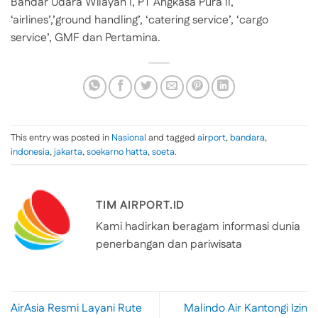
Bandar Udara Wilayah I, PT Angkasa Pura II,
‘airlines’,’ground handling’, ‘catering service’, ‘cargo
service’, GMF dan Pertamina.
This entry was posted in
Nasional
and tagged
airport
,
bandara
,
indonesia
,
jakarta
,
soekarno hatta
,
soeta
.
TIM AIRPORT.ID
Kami hadirkan beragam informasi dunia
penerbangan dan pariwisata
AirAsia Resmi Layani Rute
Malindo Air Kantongi Izin