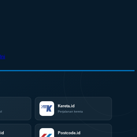
No
Ini
Comments
on
Surabaya
Jadi
Kiblat
Kopi
Nasional,
Indonesia
Coffee
Kereta.id
Expo
ol
Perjalanan kereta
(ICX)
2026
Siap
id
Hadir
Postcode.id