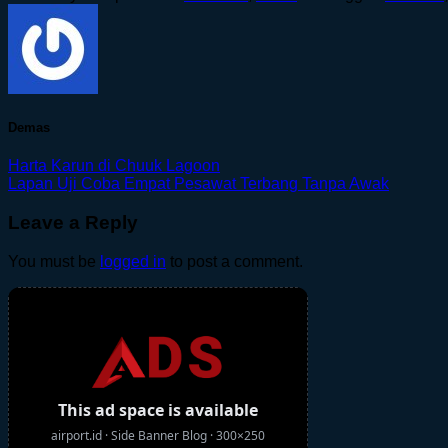
Demas
Harta Karun di Chuuk Lagoon
Lapan Uji Coba Empat Pesawat Terbang Tanpa Awak
Leave a Reply
You must be
logged in
to post a comment.