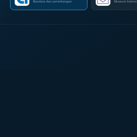
e-
Bandara dan penerbangan
Museum Indone
Commerce
di
IPA
Convex
2026