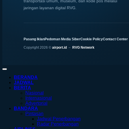
transportasi umum, museum, dan kode pos melalui
jaringan layanan digital RVG.
Pasang Iklan
Pedoman Media Siber
Cookie Policy
Contact Center
Copyright 2026 ©
airport.id
–
RVG Network
BERANDA
JADWAL
BERITA
Nasional
Internasional
Advertorial
BANDARA
Pintasan
Jadwal Penerbangan
Radar Penerbangan