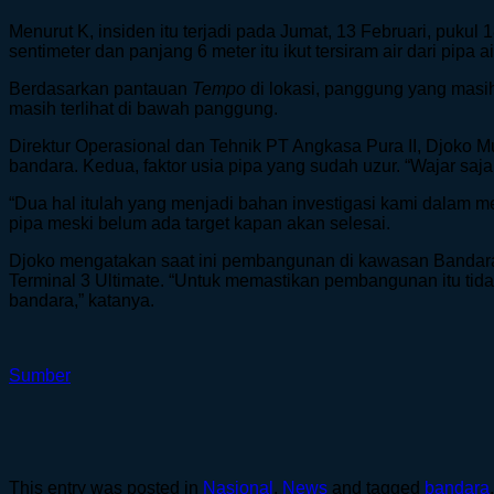
Menurut K, insiden itu terjadi pada Jumat, 13 Februari, puku
sentimeter dan panjang 6 meter itu ikut tersiram air dari pipa
Berdasarkan pantauan
Tempo
di lokasi, panggung yang masih
masih terlihat di bawah panggung.
Direktur Operasional dan Tehnik PT Angkasa Pura II, Djok
bandara. Kedua, faktor usia pipa yang sudah uzur. “Wajar saj
“Dua hal itulah yang menjadi bahan investigasi kami dalam 
pipa meski belum ada target kapan akan selesai.
Djoko mengatakan saat ini pembangunan di kawasan Bandar
Terminal 3 Ultimate. “Untuk memastikan pembangunan itu tidak
bandara,” katanya.
Sumber
This entry was posted in
Nasional
,
News
and tagged
bandara