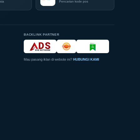
di
sia
Pencarian kode pos
Grand
City
Surabaya
Akhir
Pekan
Ini
BACKLINK PARTNER
Mau pasang iklan di website ini?
HUBUNGI KAMI