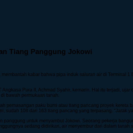
dan Tiang Panggung Jokowi
 membantah kabar bahwa pipa induk saluran air di Terminal 1
ngkasa Pura II, Achmad Syahir, kemarin. Hal itu terjadi, ujar 
r di bawah permukaan tanah.
h pemasangan paku bumi atau tiang pancang proyek kereta ba
ni, sudah 108 dari 163 tiang pancang yang terpasang. “Jarak ya
n panggung untuk menyambut Jokowi. Seorang pekerja bangun
anggungnya sedang didirikan, air menyembur dari dalam tanah s