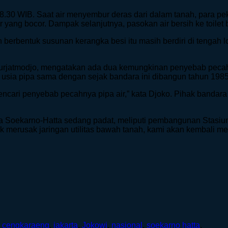
l 18.30 WIB. Saat air menyembur deras dari dalam tanah, para 
 air yang bocor. Dampak selanjutnya, pasokan air bersih ke toile
 berbentuk susunan kerangka besi itu masih berdiri di tengah
o Murjatmodjo, mengatakan ada dua kemungkinan penyebab pec
a usia pipa sama dengan sejak bandara ini dibangun tahun 1985
mencari penyebab pecahnya pipa air,” kata Djoko. Pihak band
a Soekarno-Hatta sedang padat, meliputi pembangunan Stasi
 merusak jaringan utilitas bawah tanah, kami akan kembali mene
,
cengkaraeng
,
jakarta
,
Jokowi
,
nasional
,
soekarno hatta
.