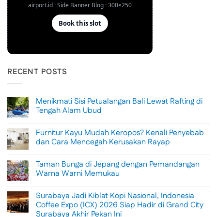
RECENT POSTS
Menikmati Sisi Petualangan Bali Lewat Rafting di
Tengah Alam Ubud
No
Comments
Furnitur Kayu Mudah Keropos? Kenali Penyebab
on
Menikmati
dan Cara Mencegah Kerusakan Rayap
Sisi
Petualangan
No
Bali
Comments
Taman Bunga di Jepang dengan Pemandangan
Lewat
on
Rafting
Furnitur
Warna Warni Memukau
di
Kayu
Tengah
Mudah
No
Alam
Keropos?
Comments
Surabaya Jadi Kiblat Kopi Nasional, Indonesia
Ubud
Kenali
on
Penyebab
Taman
Coffee Expo (ICX) 2026 Siap Hadir di Grand City
dan
Bunga
Surabaya Akhir Pekan Ini
Cara
di