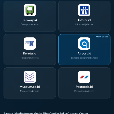
Busway.id
InfoTol.id
Transportasi kota
Informasi jalan tol
Kereta.id
Airport.id
Perjalanan kereta
Bandara dan penerbangan
Museum.co.id
Postcode.id
Museum Indonesia
Pencarian kode pos
Pasang Iklan
Pedoman Media Siber
Cookie Policy
Contact Center