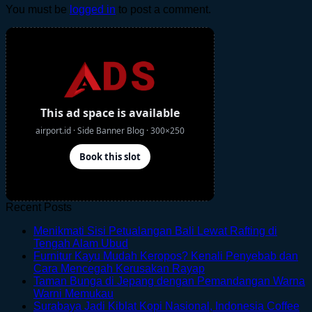
You must be
logged in
to post a comment.
Recent Posts
Menikmati Sisi Petualangan Bali Lewat Rafting di
No
Tengah Alam Ubud
Comments
Furnitur Kayu Mudah Keropos? Kenali Penyebab dan
on
No
Cara Mencegah Kerusakan Rayap
Menikmati
Comments
Taman Bunga di Jepang dengan Pemandangan Warna
Sisi
on
No
Warni Memukau
Petualangan
Furnitur
Comments
Surabaya Jadi Kiblat Kopi Nasional, Indonesia Coffee