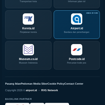
Transportasi kota
Informasi jalan tol
Kereta.id
Airport.id
Perjalanan kereta
Bandara dan penerbangan
Museum.co.id
Postcode.id
Museum Indonesia
Pencarian kode pos
Pasang Iklan
Pedoman Media Siber
Cookie Policy
Contact Center
Copyright 2026 ©
airport.id
–
RVG Network
BACKLINK PARTNER