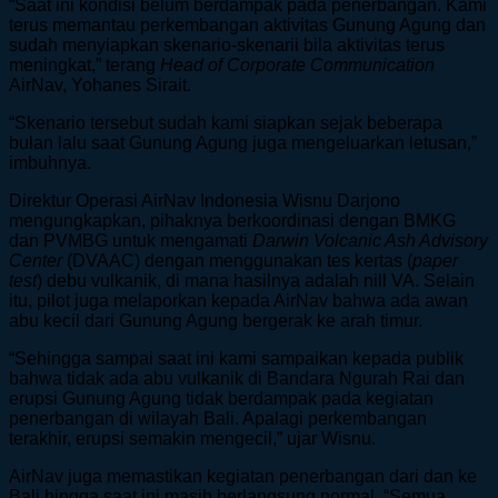
“Saat ini kondisi belum berdampak pada penerbangan. Kami
terus memantau perkembangan aktivitas Gunung Agung dan
sudah menyiapkan skenario-skenarii bila aktivitas terus
meningkat,” terang
Head of Corporate Communication
AirNav, Yohanes Sirait.
“Skenario tersebut sudah kami siapkan sejak beberapa
bulan lalu saat Gunung Agung juga mengeluarkan letusan,”
imbuhnya.
Direktur Operasi AirNav Indonesia Wisnu Darjono
mengungkapkan, pihaknya berkoordinasi dengan BMKG
dan PVMBG untuk mengamati
Darwin Volcanic Ash Advisory
Center
(DVAAC) dengan menggunakan tes kertas (
paper
test
) debu vulkanik, di mana hasilnya adalah nill VA. Selain
itu, pilot juga melaporkan kepada AirNav bahwa ada awan
abu kecil dari Gunung Agung bergerak ke arah timur.
“Sehingga sampai saat ini kami sampaikan kepada publik
bahwa tidak ada abu vulkanik di Bandara Ngurah Rai dan
erupsi Gunung Agung tidak berdampak pada kegiatan
penerbangan di wilayah Bali. Apalagi perkembangan
terakhir, erupsi semakin mengecil,” ujar Wisnu.
AirNav juga memastikan kegiatan penerbangan dari dan ke
Bali hingga saat ini masih berlangsung normal. “Semua