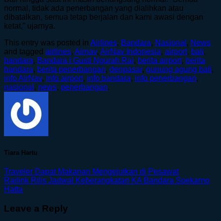
normal, tidak ada penerbangan yang dialihkan atau
dibatalkan, semua tetap berjalan dan kami awasi dengan
ketat,” ujarnya.
This entry was posted in
Airlines
,
Bandara
,
Nasional
,
News
and tagged
airlines
,
Airnav
,
AirNav Indonesia
,
airport
,
bali
,
bandara
,
Bandara I Gusti Ngurah Rai
,
berita airport
,
berita
bandara
,
berita penerbangan
,
denpasar
,
gunung agung bali
,
info AirNav
,
info airport
,
info bandara
,
info penerbangan
,
nasional
,
news
,
penerbangan
.
Tiara Hartu
Traveler Dapat Makanan Mengejutkan di Pesawat
Railink Rilis Jadwal Keberangkatan KA Bandara Soekarno
Hatta
Leave a Reply