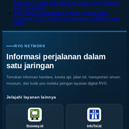
on
Bali
Kayu
Expo (ICX) 2026 Siap Hadir di Grand City Surabaya
Taman
Lewat
Mudah
No
Akhir Pekan Ini
Bunga
Rafting
Keropos?
Comments
SKK Migas Jemput Bola, Pelaku Usaha Serbu
on
di
di
Kenali
Layanan CIVD dan IOG e-Commerce di IPA Convex
Surabaya
Jepang
Tengah
Penyebab
No
2026
Jadi
dengan
Alam
dan
Comments
on
Kiblat
Pemandangan
Ubud
Cara
SKK
Kopi
Warna
Mencegah
Migas
Nasional,
Warni
Kerusakan
RVG NETWORK
Jemput
Indonesia
Memukau
Rayap
Bola,
Coffee
Informasi perjalanan dalam
Pelaku
Expo
satu jaringan
Usaha
(ICX)
Serbu
2026
Layanan
Siap
Temukan informasi bandara, kereta api, jalan tol, transportasi umum,
CIVD
Hadir
museum, dan kode pos melalui jaringan layanan digital RVG.
dan
di
IOG
Grand
e-
City
Jelajahi layanan lainnya
Commerce
Surabaya
di
Akhir
IPA
Pekan
Convex
Ini
2026
Busway.id
InfoTol.id