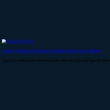
Langkah Antisipasi Penerbangan Setelah Gunung Agung Meletus
Langkah antisipasi penerbangan setelah Gunung Agung meletus