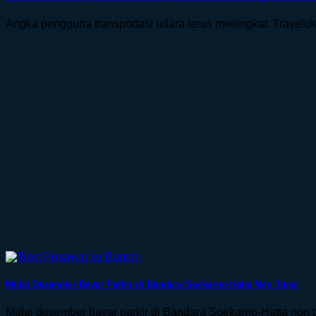
Angka pengguna transportasi udara terus meningkat. Traveloka 
Mulai Desember Bayar Parkir di Bandara Soekarno-Hatta Non Tunai
Mulai desember bayar parkir di Bandara Soekarno-Hatta non t