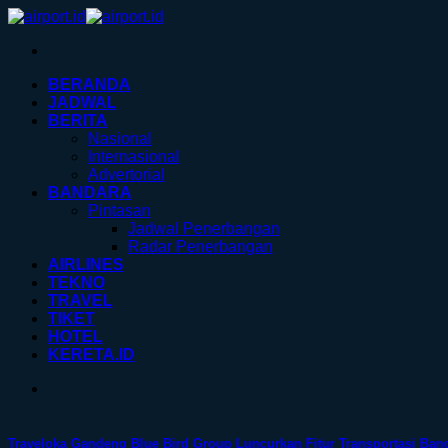
Skip
to
content
BERANDA
JADWAL
BERITA
Nasional
Internasional
Advertorial
BANDARA
Pintasan
Jadwal Penerbangan
Radar Penerbangan
AIRLINES
TEKNO
TRAVEL
TIKET
HOTEL
KERETA.ID
Traveloka Gandeng Blue Bird Group Luncurkan Fitur Transportasi Ban