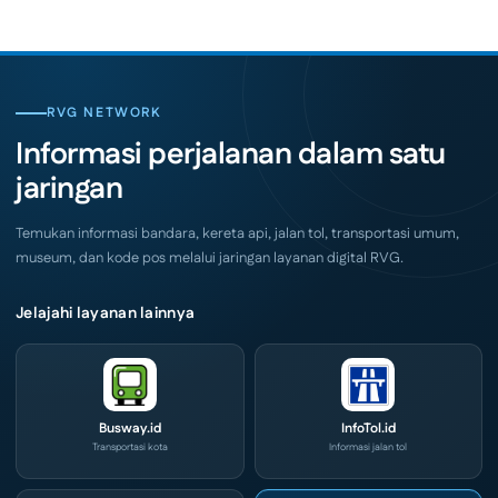
Expo
Migas
(ICX)
Jemput
2026
Bola,
Siap
Pelaku
Hadir
Usaha
di
Serbu
Grand
Layanan
City
CIVD
RVG NETWORK
Surabaya
dan
Akhir
IOG
Informasi perjalanan dalam satu
Pekan
e-
Ini
Commerce
jaringan
di
IPA
Convex
2026
Temukan informasi bandara, kereta api, jalan tol, transportasi umum,
museum, dan kode pos melalui jaringan layanan digital RVG.
Jelajahi layanan lainnya
Busway.id
InfoTol.id
Transportasi kota
Informasi jalan tol