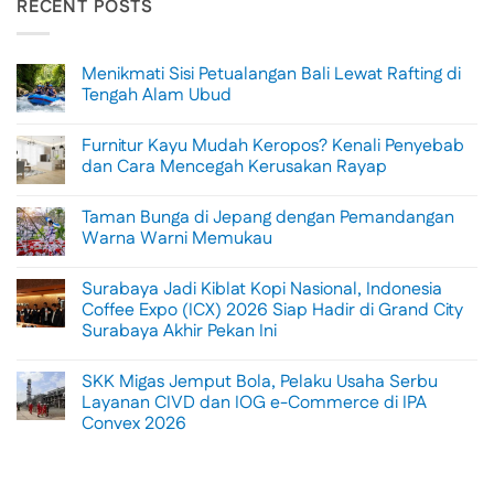
RECENT POSTS
Menikmati Sisi Petualangan Bali Lewat Rafting di
Tengah Alam Ubud
No
Comments
Furnitur Kayu Mudah Keropos? Kenali Penyebab
on
Menikmati
dan Cara Mencegah Kerusakan Rayap
Sisi
Petualangan
No
Bali
Comments
Taman Bunga di Jepang dengan Pemandangan
Lewat
on
Rafting
Furnitur
Warna Warni Memukau
di
Kayu
Tengah
Mudah
No
Alam
Keropos?
Comments
Surabaya Jadi Kiblat Kopi Nasional, Indonesia
Ubud
Kenali
on
Penyebab
Taman
Coffee Expo (ICX) 2026 Siap Hadir di Grand City
dan
Bunga
Surabaya Akhir Pekan Ini
Cara
di
Mencegah
Jepang
No
Kerusakan
dengan
Comments
Rayap
Pemandangan
SKK Migas Jemput Bola, Pelaku Usaha Serbu
on
Warna
Surabaya
Layanan CIVD dan IOG e-Commerce di IPA
Warni
Jadi
Memukau
Convex 2026
Kiblat
Kopi
No
Nasional,
Comments
Indonesia
on
Coffee
SKK