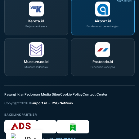
Kereta.id
Airport.id
Perjalanan kereta
Bandara dan penerbangan
Museum.co.id
Postcode.id
Museum Indonesia
Pencarian kode pos
Pasang Iklan
Pedoman Media Siber
Cookie Policy
Contact Center
Copyright 2026 ©
airport.id
–
RVG Network
BACKLINK PARTNER