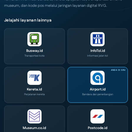
museum, dan kode pos melalui jaringan layanan digital RVG.
Jelajahi layanan lainnya
Busway.id
InfoTol.id
Transportasi kota
Informasi jalan tol
Kereta.id
Airport.id
Perjalanan kereta
Bandara dan penerbangan
Museum.co.id
Postcode.id