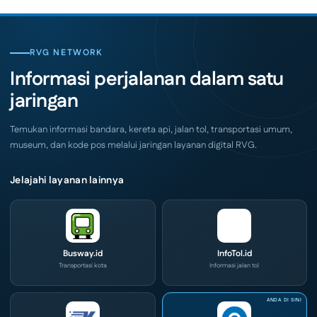
2026
Bola,
Siap
Pelaku
Hadir
Usaha
di
Serbu
Grand
Layanan
City
CIVD
RVG NETWORK
Surabaya
dan
Akhir
IOG
Informasi perjalanan dalam satu
Pekan
e-
Ini
Commerce
jaringan
di
IPA
Convex
2026
Temukan informasi bandara, kereta api, jalan tol, transportasi umum,
museum, dan kode pos melalui jaringan layanan digital RVG.
Jelajahi layanan lainnya
Busway.id
InfoTol.id
Transportasi kota
Informasi jalan tol