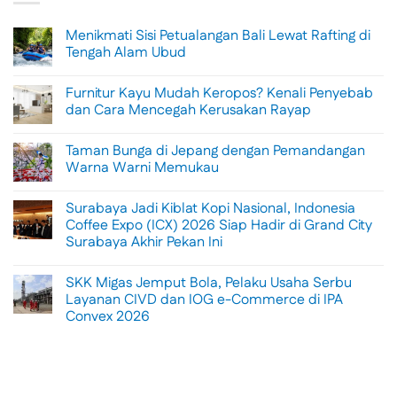
Menikmati Sisi Petualangan Bali Lewat Rafting di
Tengah Alam Ubud
No
Comments
Furnitur Kayu Mudah Keropos? Kenali Penyebab
on
Menikmati
dan Cara Mencegah Kerusakan Rayap
Sisi
Petualangan
No
Bali
Comments
Taman Bunga di Jepang dengan Pemandangan
Lewat
on
Rafting
Furnitur
Warna Warni Memukau
di
Kayu
Tengah
Mudah
No
Alam
Keropos?
Comments
Surabaya Jadi Kiblat Kopi Nasional, Indonesia
Ubud
Kenali
on
Penyebab
Taman
Coffee Expo (ICX) 2026 Siap Hadir di Grand City
dan
Bunga
Surabaya Akhir Pekan Ini
Cara
di
Mencegah
Jepang
No
Kerusakan
dengan
Comments
Rayap
Pemandangan
SKK Migas Jemput Bola, Pelaku Usaha Serbu
on
Warna
Surabaya
Layanan CIVD dan IOG e-Commerce di IPA
Warni
Jadi
Memukau
Convex 2026
Kiblat
Kopi
No
Nasional,
Comments
Indonesia
on
Coffee
SKK
Expo
Migas
(ICX)
Jemput