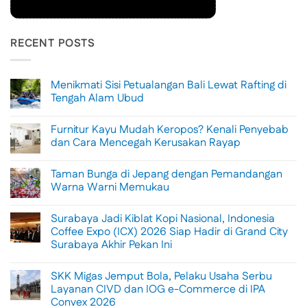
RECENT POSTS
Menikmati Sisi Petualangan Bali Lewat Rafting di
Tengah Alam Ubud
No
Comments
Furnitur Kayu Mudah Keropos? Kenali Penyebab
on
Menikmati
dan Cara Mencegah Kerusakan Rayap
Sisi
Petualangan
No
Bali
Comments
Taman Bunga di Jepang dengan Pemandangan
Lewat
on
Rafting
Furnitur
Warna Warni Memukau
di
Kayu
Tengah
Mudah
No
Alam
Keropos?
Comments
Surabaya Jadi Kiblat Kopi Nasional, Indonesia
Ubud
Kenali
on
Penyebab
Taman
Coffee Expo (ICX) 2026 Siap Hadir di Grand City
dan
Bunga
Surabaya Akhir Pekan Ini
Cara
di
Mencegah
Jepang
No
Kerusakan
dengan
Comments
Rayap
Pemandangan
SKK Migas Jemput Bola, Pelaku Usaha Serbu
on
Warna
Surabaya
Layanan CIVD dan IOG e-Commerce di IPA
Warni
Jadi
Memukau
Convex 2026
Kiblat