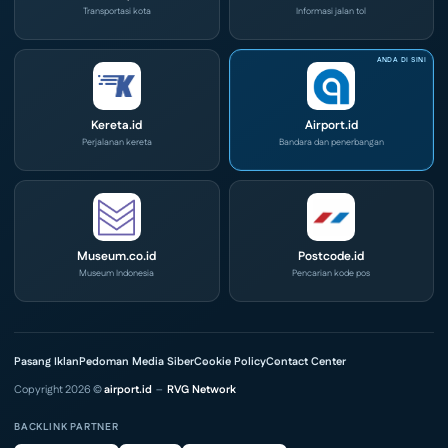
Transportasi kota
Informasi jalan tol
Kereta.id
Airport.id
Perjalanan kereta
Bandara dan penerbangan
Museum.co.id
Postcode.id
Museum Indonesia
Pencarian kode pos
Pasang Iklan
Pedoman Media Siber
Cookie Policy
Contact Center
Copyright 2026 ©
airport.id
–
RVG Network
BACKLINK PARTNER