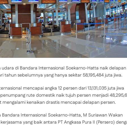
udara di Bandara Internasional Soekarno-Hatta naik delapan
ari tahun sebelumnya yang hanya sekitar 58,195,484 juta jiwa.
rnasional mencapai angka 12 persen dari 13,131,035 juta jiwa
a penumpang rute domestik naik tujuh persen menjadi 48,295,
t mengalami kenaikan drastis mencapai delapan persen.
 Bandara Internasional Soekarno-Hatta, M Suriawan Wakan
na kerjasama yang baik antara PT Angkasa Pura II (Persero) den