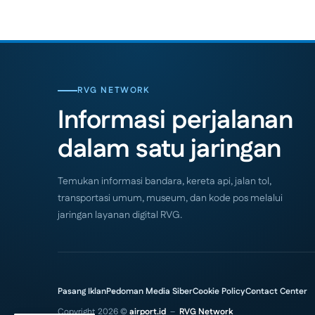
RVG NETWORK
Informasi perjalanan
dalam satu jaringan
Temukan informasi bandara, kereta api, jalan tol,
transportasi umum, museum, dan kode pos melalui
jaringan layanan digital RVG.
Pasang Iklan
Pedoman Media Siber
Cookie Policy
Contact Center
Copyright 2026 ©
airport.id
–
RVG Network