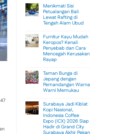
Menikmati Sisi
Petualangan Bali
Lewat Rafting di
Tengah Alam Ubud
No
Comments
Furnitur Kayu Mudah
on
Menikmati
Keropos? Kenali
Sisi
Penyebab dan Cara
Petualangan
Bali
Mencegah Kerusakan
Lewat
Rayap
Rafting
di
No
Tengah
Comments
Alam
Taman Bunga di
on
Ubud
Furnitur
Jepang dengan
Kayu
Pemandangan Warna
Mudah
Keropos?
Warni Memukau
Kenali
Penyebab
No
647
dan
Comments
Surabaya Jadi Kiblat
on
Cara
Taman
Mencegah
Kopi Nasional,
Bunga
Kerusakan
Indonesia Coffee
di
Rayap
Jepang
Expo (ICX) 2026 Siap
dengan
Hadir di Grand City
Pemandangan
gan
Warna
Surabaya Akhir Pekan