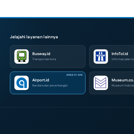
Jelajahi layanan lainnya
Busway.id
InfoTol.id
Transportasi kota
Informasi jalan to
Airport.id
Museum.co.
Bandara dan penerbangan
Museum Indone