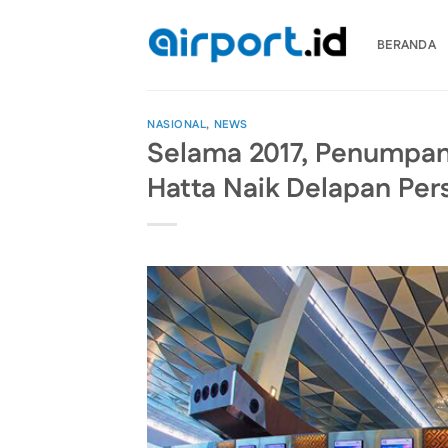
Skip
to
BERANDA
content
NASIONAL
,
NEWS
Selama 2017, Penumpang
Hatta Naik Delapan Per