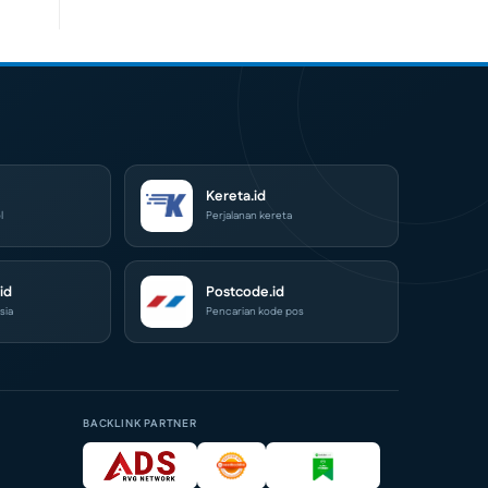
Kereta.id
l
Perjalanan kereta
id
Postcode.id
sia
Pencarian kode pos
BACKLINK PARTNER