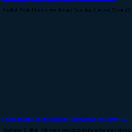
Apakah Anda Pernah mendengar Goa atau Luweng Grubug? Jika
Citilink Persiapkan Extra Penerbangan Menyambut Sail Sabang 2017
Maskapai Citilink Indonesia menyiapkan penerbangan ekstra 