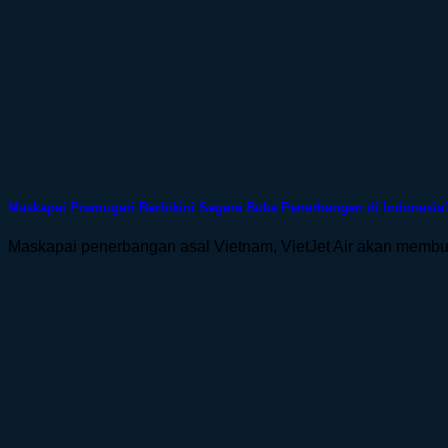
Maskapai Pramugari Berbikini Segera Buka Penerbangan di Indonesia
Maskapai penerbangan asal Vietnam, VietJet Air akan membuk