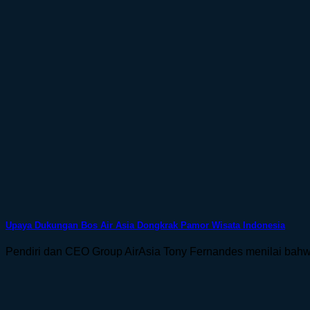
Upaya Dukungan Bos Air Asia Dongkrak Pamor Wisata Indonesia
Pendiri dan CEO Group AirAsia Tony Fernandes menilai bahwa