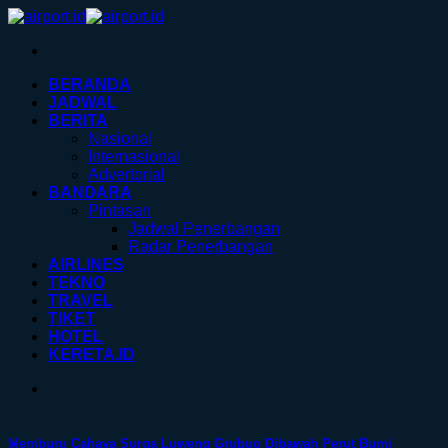
Skip
to
content
BERANDA
JADWAL
BERITA
Nasional
Internasional
Advertorial
BANDARA
Pintasan
Jadwal Penerbangan
Radar Penerbangan
AIRLINES
TEKNO
TRAVEL
TIKET
HOTEL
KERETA.ID
Memburu Cahaya Surga Luweng Grubug Dibawah Perut Bumi