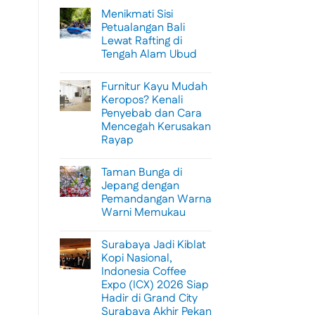
Menikmati Sisi
Petualangan Bali
Lewat Rafting di
Tengah Alam Ubud
No
Comments
Furnitur Kayu Mudah
on
Menikmati
Keropos? Kenali
Sisi
Penyebab dan Cara
Petualangan
Bali
Mencegah Kerusakan
Lewat
Rayap
Rafting
di
No
Tengah
Comments
Alam
Taman Bunga di
on
Ubud
Furnitur
Jepang dengan
Kayu
Pemandangan Warna
Mudah
Keropos?
Warni Memukau
Kenali
Penyebab
No
dan
Comments
Surabaya Jadi Kiblat
on
Cara
Taman
Mencegah
Kopi Nasional,
Bunga
Kerusakan
Indonesia Coffee
di
Rayap
Jepang
Expo (ICX) 2026 Siap
dengan
Hadir di Grand City
Pemandangan
Warna
Surabaya Akhir Pekan