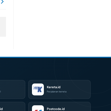
Kereta.id
l
Perjalanan kereta
id
Postcode.id