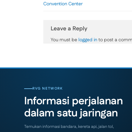
Convention Center
Leave a Reply
You must be
logged in
to post a comm
RVG NETWORK
Informasi perjalanan
dalam satu jaringan
Temukan informasi bandara, kereta api, jalan tol,