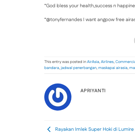
“God bless your health,success n happin
“@tonyfernandes I want angpow free airasi
This entry was posted in
AirAsia
,
Airlines
,
Commercial
bandara
,
jadwal penerbangan
,
maskapai airasia
,
ma
APRIYANTI
Rayakan Imlek Super Hoki di Lumire 