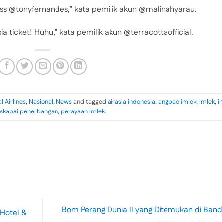
ess @tonyfernandes,” kata pemilik akun @malinahyarau.
a ticket! Huhu,” kata pemilik akun @terracottaofficial.
 Airlines
,
Nasional
,
News
and tagged
airasia indonesia
,
angpao imlek
,
imlek
,
i
skapai penerbangan
,
perayaan imlek
.
Bom Perang Dunia II yang Ditemukan di Ban
Hotel &