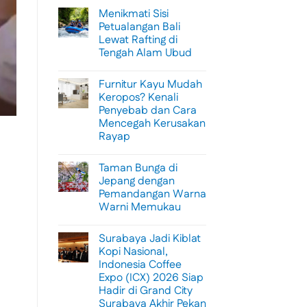
Menikmati Sisi
Petualangan Bali
Lewat Rafting di
Tengah Alam Ubud
No
Comments
Furnitur Kayu Mudah
on
Menikmati
Keropos? Kenali
Sisi
Penyebab dan Cara
Petualangan
Bali
Mencegah Kerusakan
Lewat
Rayap
Rafting
di
No
Tengah
Comments
Alam
Taman Bunga di
on
Ubud
Furnitur
Jepang dengan
Kayu
Pemandangan Warna
Mudah
Keropos?
Warni Memukau
Kenali
Penyebab
No
dan
Comments
Surabaya Jadi Kiblat
on
Cara
Taman
Mencegah
Kopi Nasional,
Bunga
Kerusakan
Indonesia Coffee
di
Rayap
Jepang
Expo (ICX) 2026 Siap
dengan
Hadir di Grand City
Pemandangan
Warna
Surabaya Akhir Pekan