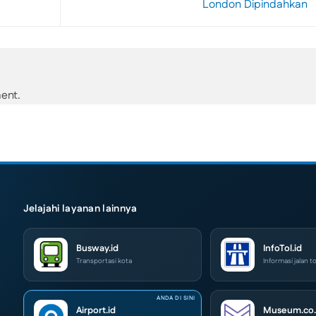
London Dipindahkan
ent.
Jelajahi layanan lainnya
Busway.id
InfoTol.id
Transportasi kota
Informasi jalan to
Airport.id
Museum.co.