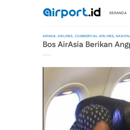
Skip
to
BERANDA
content
AIRASIA
,
AIRLINES
,
COMMERCIAL AIRLINES
,
NASION
Bos AirAsia Berikan A