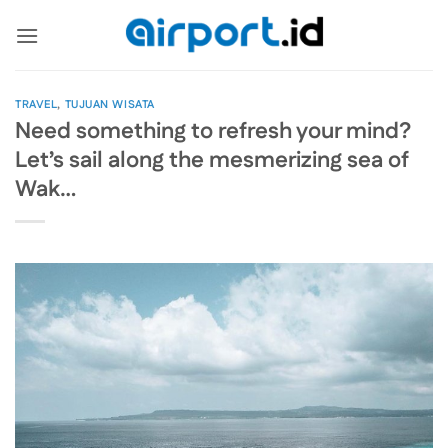
Skip
to
content
TRAVEL
,
TUJUAN WISATA
Need something to refresh your mind?
Let’s sail along the mesmerizing sea of
Wak…