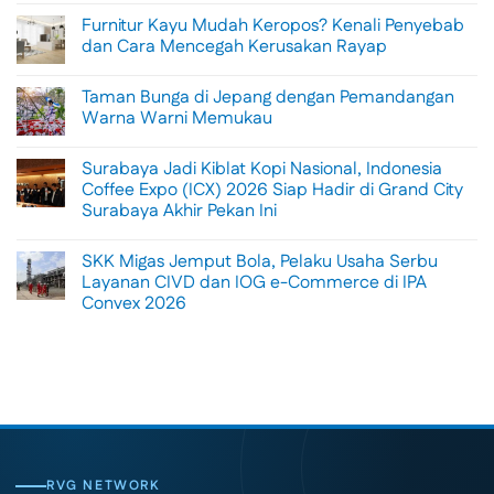
Comments
Furnitur Kayu Mudah Keropos? Kenali Penyebab
on
Menikmati
dan Cara Mencegah Kerusakan Rayap
Sisi
Petualangan
No
Bali
Comments
Taman Bunga di Jepang dengan Pemandangan
Lewat
on
Rafting
Furnitur
Warna Warni Memukau
di
Kayu
Tengah
Mudah
No
Alam
Keropos?
Comments
Surabaya Jadi Kiblat Kopi Nasional, Indonesia
Ubud
Kenali
on
Penyebab
Taman
Coffee Expo (ICX) 2026 Siap Hadir di Grand City
dan
Bunga
Surabaya Akhir Pekan Ini
Cara
di
Mencegah
Jepang
No
Kerusakan
dengan
Comments
Rayap
Pemandangan
SKK Migas Jemput Bola, Pelaku Usaha Serbu
on
Warna
Surabaya
Layanan CIVD dan IOG e-Commerce di IPA
Warni
Jadi
Memukau
Convex 2026
Kiblat
Kopi
No
Nasional,
Comments
Indonesia
on
Coffee
SKK
Expo
Migas
(ICX)
Jemput
2026
Bola,
Siap
Pelaku
Hadir
Usaha
di
Serbu
Grand
Layanan
City
CIVD
RVG NETWORK
Surabaya