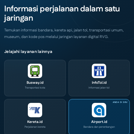
dan
Akhir
IOG
Informasi perjalanan dalam satu
Pekan
e-
Ini
Commerce
jaringan
di
IPA
Convex
2026
Temukan informasi bandara, kereta api, jalan tol, transportasi umum,
museum, dan kode pos melalui jaringan layanan digital RVG.
Jelajahi layanan lainnya
Busway.id
InfoTol.id
Transportasi kota
Informasi jalan tol
Kereta.id
Airport.id
Perjalanan kereta
Bandara dan penerbangan