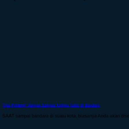
Tips Penting! Jangan Sampai Tertipu Taksi di Bandara
SAAT sampai bandara di suatu kota, biasanya Anda akan diserbu