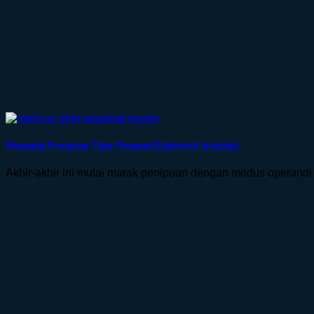
Waspada Penipuan Tiket Pesawat Elektronik (e-ticket)
Akhir-akhir ini mulai marak penipuan dengan modus operandi 