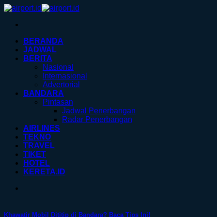
Skip
to
content
BERANDA
JADWAL
BERITA
Nasional
Internasional
Advertorial
BANDARA
Pintasan
Jadwal Penerbangan
Radar Penerbangan
AIRLINES
TEKNO
TRAVEL
TIKET
HOTEL
KERETA.ID
Khawatir Mobil Dititip di Bandara? Baca Tips Ini!