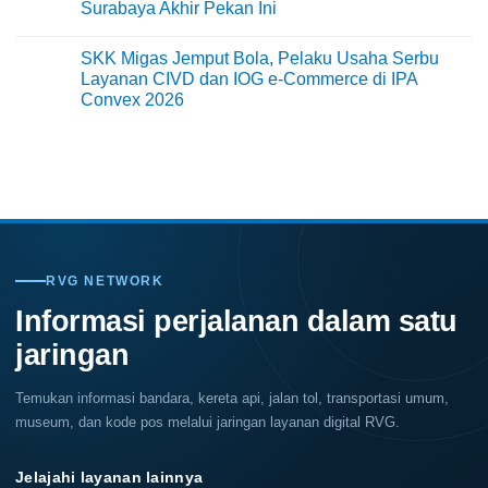
Surabaya Akhir Pekan Ini
Cara
di
Mencegah
Jepang
No
Kerusakan
dengan
Comments
Rayap
Pemandangan
SKK Migas Jemput Bola, Pelaku Usaha Serbu
on
Warna
Surabaya
Layanan CIVD dan IOG e-Commerce di IPA
Warni
Jadi
Memukau
Convex 2026
Kiblat
Kopi
No
Nasional,
Comments
Indonesia
on
Coffee
SKK
Expo
Migas
(ICX)
Jemput
2026
Bola,
Siap
Pelaku
Hadir
Usaha
di
Serbu
Grand
Layanan
City
CIVD
RVG NETWORK
Surabaya
dan
Akhir
IOG
Informasi perjalanan dalam satu
Pekan
e-
Ini
Commerce
jaringan
di
IPA
Convex
2026
Temukan informasi bandara, kereta api, jalan tol, transportasi umum,
museum, dan kode pos melalui jaringan layanan digital RVG.
Jelajahi layanan lainnya