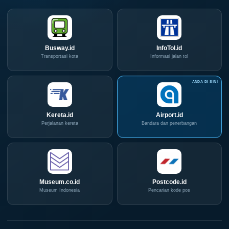
Busway.id
InfoTol.id
Transportasi kota
Informasi jalan tol
Kereta.id
Airport.id
Perjalanan kereta
Bandara dan penerbangan
Museum.co.id
Postcode.id
Museum Indonesia
Pencarian kode pos