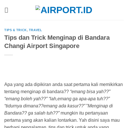
Skip
to
content
TIPS & TRICK
,
TRAVEL
Tips dan Trick Menginap di Bandara
Changi Airport Singapore
Apa yang ada dipikiran anda saat pertama kali memikirkan
tentang menginap di bandara??
“emang bisa yah??”
“emang boleh yah??” “lah,emang ga apa-apa tuh??”
“tidurnya dimana??emang ada kasur??”
”
Menginap di
Bandara?? ga salah tuh??”
mungkin itu pertanyaan
pertama yang akan kalian lontarkan. Yah disini saya mau
berbagi pengalaman, tips dan trick untuk anda yang