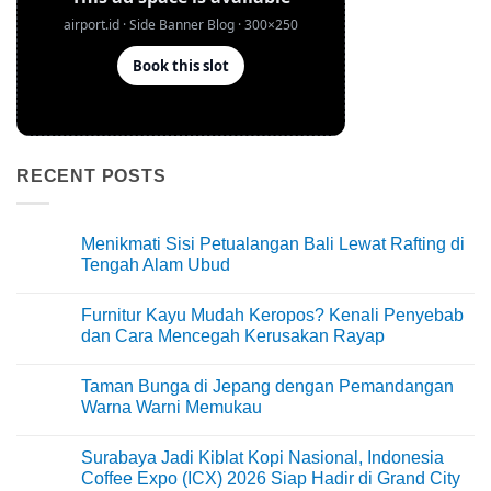
RECENT POSTS
Menikmati Sisi Petualangan Bali Lewat Rafting di
Tengah Alam Ubud
No
Comments
Furnitur Kayu Mudah Keropos? Kenali Penyebab
on
Menikmati
dan Cara Mencegah Kerusakan Rayap
Sisi
Petualangan
No
Bali
Comments
Taman Bunga di Jepang dengan Pemandangan
Lewat
on
Rafting
Furnitur
Warna Warni Memukau
di
Kayu
Tengah
Mudah
No
Alam
Keropos?
Comments
Surabaya Jadi Kiblat Kopi Nasional, Indonesia
Ubud
Kenali
on
Penyebab
Taman
Coffee Expo (ICX) 2026 Siap Hadir di Grand City
dan
Bunga