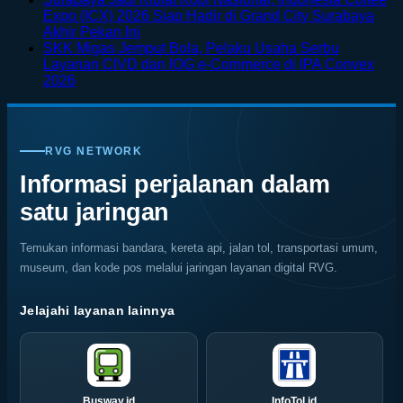
on
Bali
Kayu
Expo (ICX) 2026 Siap Hadir di Grand City Surabaya
Taman
Lewat
Mudah
No
Akhir Pekan Ini
Bunga
Rafting
Keropos?
Comments
SKK Migas Jemput Bola, Pelaku Usaha Serbu
on
di
di
Kenali
Layanan CIVD dan IOG e-Commerce di IPA Convex
Surabaya
Jepang
Tengah
Penyebab
No
2026
Jadi
dengan
Alam
dan
Comments
on
Kiblat
Pemandangan
Ubud
Cara
SKK
Kopi
Warna
Mencegah
Migas
Nasional,
Warni
Kerusakan
RVG NETWORK
Jemput
Indonesia
Memukau
Rayap
Bola,
Coffee
Informasi perjalanan dalam
Pelaku
Expo
satu jaringan
Usaha
(ICX)
Serbu
2026
Layanan
Siap
Temukan informasi bandara, kereta api, jalan tol, transportasi umum,
CIVD
Hadir
museum, dan kode pos melalui jaringan layanan digital RVG.
dan
di
IOG
Grand
e-
City
Jelajahi layanan lainnya
Commerce
Surabaya
di
Akhir
IPA
Pekan
Convex
Ini
2026
Busway.id
InfoTol.id