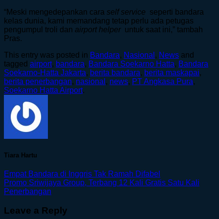
“Meski mengedepankan cara
self service
seperti bandara
kelas dunia, kami memandang tetap perlu ada petugas
pengumpul troli dan
airport helper
untuk saat ini,” tambah
Pras.
This entry was posted in
Bandara
,
Nasional
,
News
and
tagged
airport
,
bandara
,
Bandara Soekarno Hatta
,
Bandara
Soekarno-Hatta Jakarta
,
berita bandara
,
berita maskapai
,
berita penerbangan
,
nasional
,
news
,
PT Angkasa Pura
,
Soekarno Hatta Airport
.
Tiara Hartu
Empat Bandara di Inggris Tak Ramah Difabel
Promo Sriwijaya Group, Terbang 12 Kali Gratis Satu Kali
Penerbangan
Leave a Reply