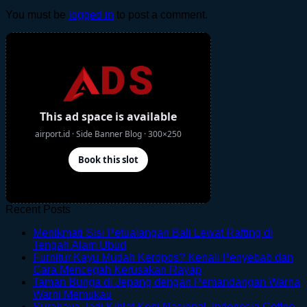
You must be
logged in
to post a comment.
Recent Posts
Menikmati Sisi Petualangan Bali Lewat Rafting di
No
Tengah Alam Ubud
Comments
Furnitur Kayu Mudah Keropos? Kenali Penyebab dan
on
No
Cara Mencegah Kerusakan Rayap
Menikmati
Comments
Taman Bunga di Jepang dengan Pemandangan Warna
Sisi
on
No
Warni Memukau
Petualangan
Furnitur
Comments
Surabaya Jadi Kiblat Kopi Nasional, Indonesia Coffee