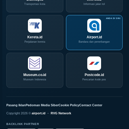
Transportasi kota
Informasi jalan tol
Kereta.id
Airport.id
Perjalanan kereta
Bandara dan penerbangan
Museum.co.id
Postcode.id
Museum Indonesia
Pencarian kode pos
Pasang Iklan
Pedoman Media Siber
Cookie Policy
Contact Center
Copyright 2026 ©
airport.id
–
RVG Network
BACKLINK PARTNER