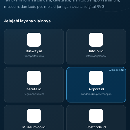
Temukan informasi bandara, kereta api, jalan tol, transportasi umum,
museum, dan kode pos melalui jaringan layanan digital RVG.
Jelajahi layanan lainnya
Busway.id
InfoTol.id
Transportasi kota
Informasi jalan tol
Kereta.id
Airport.id
Perjalanan kereta
Bandara dan penerbangan
Museum.co.id
Postcode.id