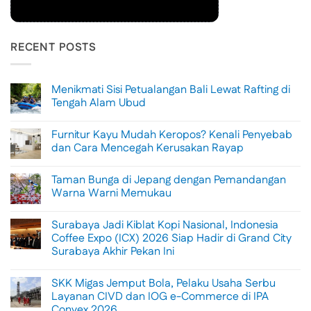
RECENT POSTS
Menikmati Sisi Petualangan Bali Lewat Rafting di
Tengah Alam Ubud
No
Comments
Furnitur Kayu Mudah Keropos? Kenali Penyebab
on
Menikmati
dan Cara Mencegah Kerusakan Rayap
Sisi
Petualangan
No
Bali
Comments
Taman Bunga di Jepang dengan Pemandangan
Lewat
on
Rafting
Furnitur
Warna Warni Memukau
di
Kayu
Tengah
Mudah
No
Alam
Keropos?
Comments
Surabaya Jadi Kiblat Kopi Nasional, Indonesia
Ubud
Kenali
on
Penyebab
Taman
Coffee Expo (ICX) 2026 Siap Hadir di Grand City
dan
Bunga
Surabaya Akhir Pekan Ini
Cara
di
Mencegah
Jepang
No
Kerusakan
dengan
Comments
Rayap
Pemandangan
SKK Migas Jemput Bola, Pelaku Usaha Serbu
on
Warna
Surabaya
Layanan CIVD dan IOG e-Commerce di IPA
Warni
Jadi
Memukau
Convex 2026
Kiblat