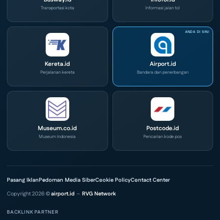
Transportasi kota
Informasi jalan tol
Kereta.id
Airport.id
Perjalanan kereta
Bandara dan penerbangan
Museum.co.id
Postcode.id
Museum Indonesia
Pencarian kode pos
Pasang Iklan
Pedoman Media Siber
Cookie Policy
Contact Center
Copyright 2026 ©
airport.id
–
RVG Network
BACKLINK PARTNER