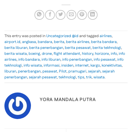
This entry was posted in
Uncategorized @id
and tagged
airlines
,
airport.id
,
angkasa
,
bandara
,
berita
,
berita airlines
,
berita bandara
,
berita liburan
,
berita penerbangan
,
berita pesawat
,
berita tekhnologi
,
berita wisata
,
boeing
,
drone
,
flight attendant
,
history
,
horizonx
,
info
,
info
airlines
,
info bandara
,
info liburan
,
info penerbangan
,
info pesawat
,
info
tekhnologi
,
info wisata
,
informasi
,
insiden
,
internet
,
kargo
,
konektivitas
,
liburan
,
penerbangan
,
pesawat
,
Pilot
,
pramugari
,
sejarah
,
sejarah
penerbangan
,
sejarah pesawat
,
tekhnologi
,
tips
,
trik
,
wisata
.
YORA MANDALA PUTRA