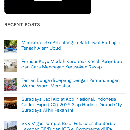
RECENT POSTS
Menikmati Sisi Petualangan Bali Lewat Rafting di
Tengah Alam Ubud
No
Comments
Furnitur Kayu Mudah Keropos? Kenali Penyebab
on
Menikmati
dan Cara Mencegah Kerusakan Rayap
Sisi
Petualangan
No
Bali
Comments
Taman Bunga di Jepang dengan Pemandangan
Lewat
on
Rafting
Furnitur
Warna Warni Memukau
di
Kayu
Tengah
Mudah
No
Alam
Keropos?
Comments
Surabaya Jadi Kiblat Kopi Nasional, Indonesia
Ubud
Kenali
on
Penyebab
Taman
Coffee Expo (ICX) 2026 Siap Hadir di Grand City
dan
Bunga
Surabaya Akhir Pekan Ini
Cara
di
Mencegah
Jepang
No
Kerusakan
dengan
Comments
Rayap
Pemandangan
SKK Migas Jemput Bola, Pelaku Usaha Serbu
on
Warna
Surabaya
Layanan CIVD dan IOG e-Commerce di IPA
Warni