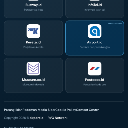
Busway.id
InfoTol.id
Transportasi kota
Informasi jalan tol
Kereta.id
Airport.id
Perjalanan kereta
Bandara dan penerbangan
Museum.co.id
Postcode.id
Museum Indonesia
Pencarian kode pos
Pasang Iklan
Pedoman Media Siber
Cookie Policy
Contact Center
Copyright 2026 ©
airport.id
–
RVG Network