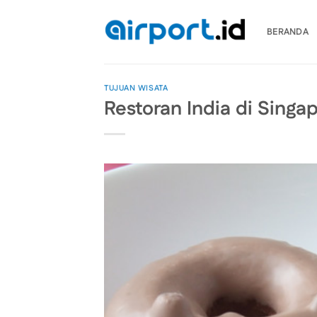
Skip
to
BERANDA
content
TUJUAN WISATA
Restoran India di Singap