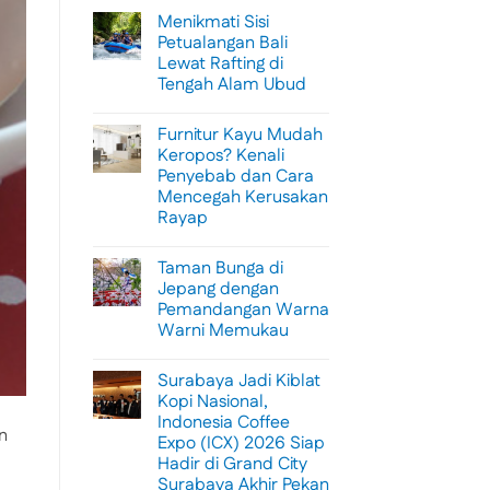
Menikmati Sisi
Petualangan Bali
Lewat Rafting di
Tengah Alam Ubud
No
Comments
Furnitur Kayu Mudah
on
Menikmati
Keropos? Kenali
Sisi
Penyebab dan Cara
Petualangan
Bali
Mencegah Kerusakan
Lewat
Rayap
Rafting
di
No
Tengah
Comments
Alam
Taman Bunga di
on
Ubud
Furnitur
Jepang dengan
Kayu
Pemandangan Warna
Mudah
Keropos?
Warni Memukau
Kenali
Penyebab
No
dan
Comments
Surabaya Jadi Kiblat
on
Cara
Taman
Mencegah
Kopi Nasional,
Bunga
Kerusakan
Indonesia Coffee
di
Rayap
n
Jepang
Expo (ICX) 2026 Siap
dengan
Hadir di Grand City
Pemandangan
Warna
Surabaya Akhir Pekan