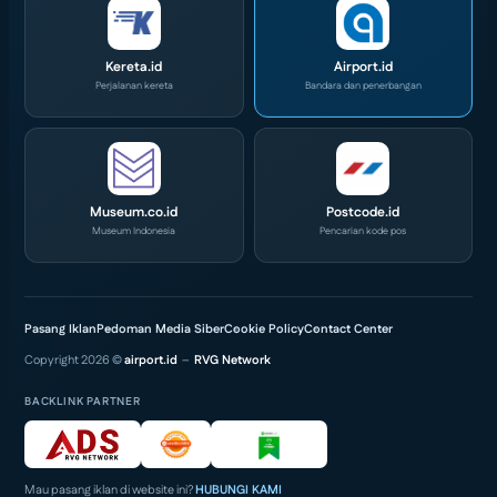
Ini
2026
Kereta.id
Airport.id
Perjalanan kereta
Bandara dan penerbangan
Museum.co.id
Postcode.id
Museum Indonesia
Pencarian kode pos
Pasang Iklan
Pedoman Media Siber
Cookie Policy
Contact Center
Copyright 2026 ©
airport.id
–
RVG Network
BACKLINK PARTNER
Mau pasang iklan di website ini?
HUBUNGI KAMI