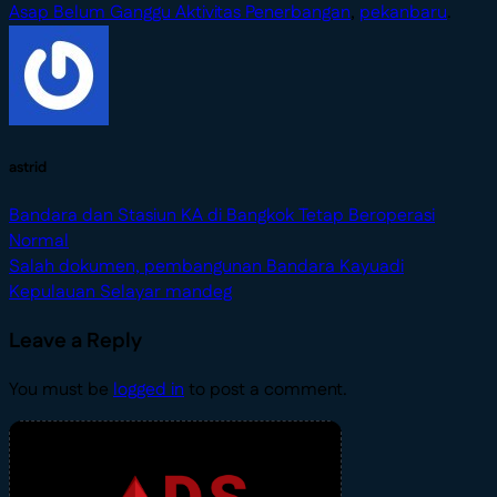
Asap Belum Ganggu Aktivitas Penerbangan
,
pekanbaru
.
astrid
Bandara dan Stasiun KA di Bangkok Tetap Beroperasi
Normal
Salah dokumen, pembangunan Bandara Kayuadi
Kepulauan Selayar mandeg
Leave a Reply
You must be
logged in
to post a comment.