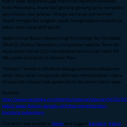
Kabut asap terpantau juga menutupi sejumlah kawasan
Kota Pekanbaru, mulai dari gedung-gedung serta kompleks
perumahan dan jalanan. Warga berharap pemerintah
dapat mengambil langkah cepat mengantisipasi terjadinya
kabut asap yang lebih parah.
Sebelumnya Badan Meteorologi Klimatologi dan Geofisika
(BMKG) Stasiun Pekanbaru menyatakan satelite Terra dan
Aqua pada Kamis (1/2) mendeteksi kemunculan lebih 90
titik panas (hotspot) di daratan Riau.
“Hotspot” tersebut diindikasi sebagai peristiwa kebakaran
lahan atau hutan yang pada akhirnya menyebabkan udara
di sejumlah wilayah kabupaten/kota tercemar kabut asap.
Sumber:
http://www.republika.co.id/berita/nasional/daerah/14/02/
kabut-asap-belum-ganggu-aktivitas-penerbangan-
bandara-pekanbaru
This entry was posted in
News
and tagged
bandara
,
Kabut