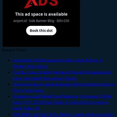
Recent Posts
Menikmati Sisi Petualangan Bali Lewat Rafting di
No
Tengah Alam Ubud
Comments
Furnitur Kayu Mudah Keropos? Kenali Penyebab dan
on
No
Cara Mencegah Kerusakan Rayap
Menikmati
Comments
Taman Bunga di Jepang dengan Pemandangan Warna
Sisi
on
No
Warni Memukau
Petualangan
Furnitur
Comments
Surabaya Jadi Kiblat Kopi Nasional, Indonesia Coffee
on
Bali
Kayu
Expo (ICX) 2026 Siap Hadir di Grand City Surabaya
Taman
Lewat
Mudah
No
Akhir Pekan Ini
Bunga
Rafting
Keropos?
Comments
SKK Migas Jemput Bola, Pelaku Usaha Serbu Layanan