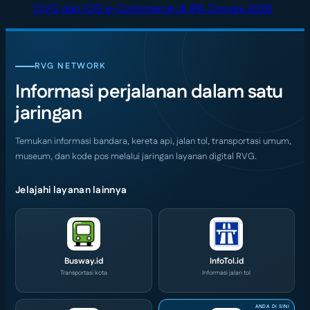
on
di
di
Kenali
No
CIVD dan IOG e-Commerce di IPA Convex 2026
Surabaya
Jepang
Tengah
Penyebab
Comme
Jadi
dengan
Alam
dan
on
Kiblat
Pemandangan
Ubud
Cara
SKK
RVG NETWORK
Kopi
Warna
Mencegah
Migas
Informasi perjalanan dalam satu
Nasional,
Warni
Kerusakan
Jempu
Indonesia
Memukau
Rayap
Bola,
jaringan
Coffee
Pelaku
Expo
Usaha
Temukan informasi bandara, kereta api, jalan tol, transportasi umum,
(ICX)
Serbu
museum, dan kode pos melalui jaringan layanan digital RVG.
2026
Layana
Siap
CIVD
Jelajahi layanan lainnya
Hadir
dan
di
IOG
Grand
e-
City
Comme
Surabaya
di
Busway.id
InfoTol.id
Transportasi kota
Informasi jalan tol
Akhir
IPA
Pekan
Convex