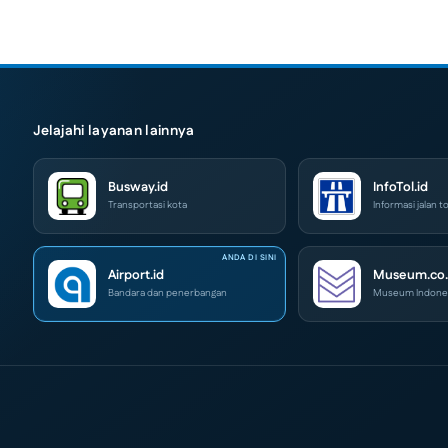
Jelajahi layanan lainnya
Busway.id
InfoTol.id
Transportasi kota
Informasi jalan to
Airport.id
Museum.co.
Bandara dan penerbangan
Museum Indone