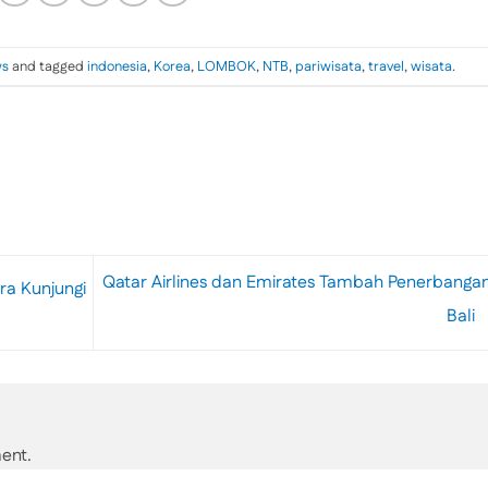
s
and tagged
indonesia
,
Korea
,
LOMBOK
,
NTB
,
pariwisata
,
travel
,
wisata
.
Qatar Airlines dan Emirates Tambah Penerbanga
ra Kunjungi
Bali
ent.