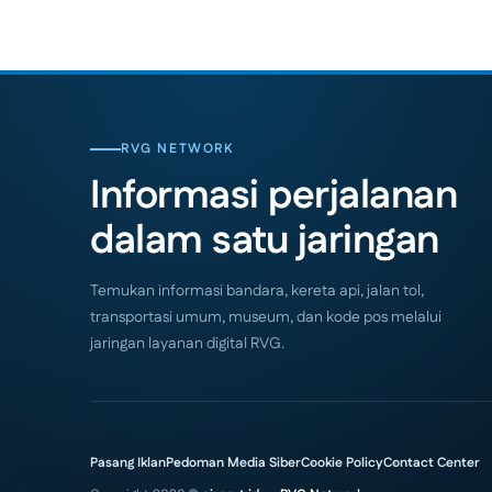
RVG NETWORK
Informasi perjalanan
dalam satu jaringan
Temukan informasi bandara, kereta api, jalan tol,
transportasi umum, museum, dan kode pos melalui
jaringan layanan digital RVG.
Pasang Iklan
Pedoman Media Siber
Cookie Policy
Contact Center