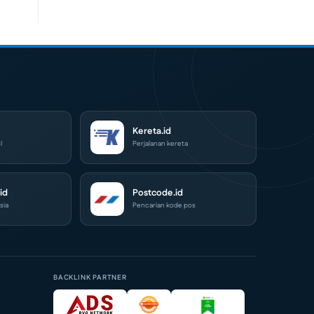
Kereta.id
l
Perjalanan kereta
id
Postcode.id
sia
Pencarian kode pos
BACKLINK PARTNER