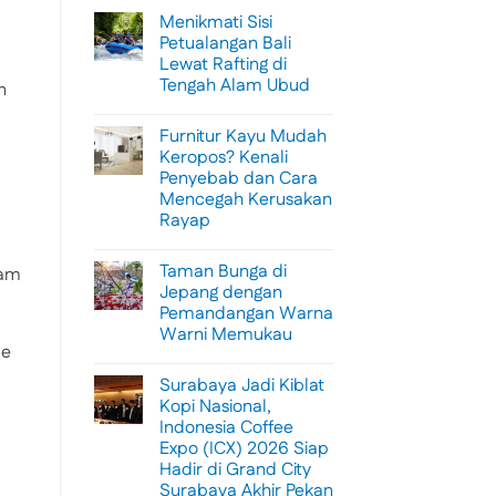
Menikmati Sisi
Petualangan Bali
Lewat Rafting di
Tengah Alam Ubud
n
No
Comments
Furnitur Kayu Mudah
on
Menikmati
Keropos? Kenali
Sisi
Penyebab dan Cara
Petualangan
Bali
Mencegah Kerusakan
Lewat
Rayap
Rafting
di
No
Tengah
Comments
Alam
Taman Bunga di
on
ram
Ubud
Furnitur
Jepang dengan
Kayu
Pemandangan Warna
Mudah
Keropos?
Warni Memukau
Kenali
le
Penyebab
No
dan
Comments
Surabaya Jadi Kiblat
on
Cara
Taman
Mencegah
Kopi Nasional,
Bunga
Kerusakan
Indonesia Coffee
di
Rayap
Jepang
Expo (ICX) 2026 Siap
dengan
Hadir di Grand City
Pemandangan
Warna
Surabaya Akhir Pekan