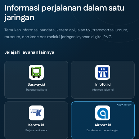
Akhir
IOG
Informasi perjalanan dalam satu
Pekan
e-
Ini
Commerce
jaringan
di
IPA
Convex
2026
Temukan informasi bandara, kereta api, jalan tol, transportasi umum,
museum, dan kode pos melalui jaringan layanan digital RVG.
Jelajahi layanan lainnya
Busway.id
InfoTol.id
Transportasi kota
Informasi jalan tol
Kereta.id
Airport.id
Perjalanan kereta
Bandara dan penerbangan