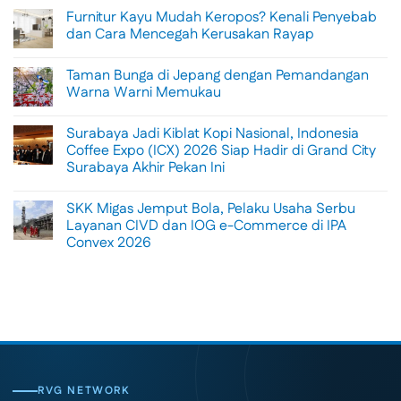
Comments
Furnitur Kayu Mudah Keropos? Kenali Penyebab
on
Menikmati
dan Cara Mencegah Kerusakan Rayap
Sisi
Petualangan
No
Bali
Comments
Taman Bunga di Jepang dengan Pemandangan
Lewat
on
Rafting
Furnitur
Warna Warni Memukau
di
Kayu
Tengah
Mudah
No
Alam
Keropos?
Comments
Surabaya Jadi Kiblat Kopi Nasional, Indonesia
Ubud
Kenali
on
Penyebab
Taman
Coffee Expo (ICX) 2026 Siap Hadir di Grand City
dan
Bunga
Surabaya Akhir Pekan Ini
Cara
di
Mencegah
Jepang
No
Kerusakan
dengan
Comments
Rayap
Pemandangan
SKK Migas Jemput Bola, Pelaku Usaha Serbu
on
Warna
Surabaya
Layanan CIVD dan IOG e-Commerce di IPA
Warni
Jadi
Memukau
Convex 2026
Kiblat
Kopi
No
Nasional,
Comments
Indonesia
on
Coffee
SKK
Expo
Migas
(ICX)
Jemput
2026
Bola,
Siap
Pelaku
Hadir
Usaha
di
Serbu
Grand
Layanan
City
CIVD
RVG NETWORK
Surabaya
dan