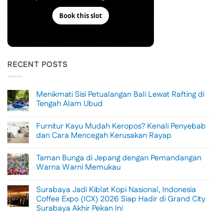
RECENT POSTS
Menikmati Sisi Petualangan Bali Lewat Rafting di
Tengah Alam Ubud
No
Comments
Furnitur Kayu Mudah Keropos? Kenali Penyebab
on
Menikmati
dan Cara Mencegah Kerusakan Rayap
Sisi
Petualangan
No
Bali
Comments
Taman Bunga di Jepang dengan Pemandangan
Lewat
on
Rafting
Furnitur
Warna Warni Memukau
di
Kayu
Tengah
Mudah
No
Alam
Keropos?
Comments
Surabaya Jadi Kiblat Kopi Nasional, Indonesia
Ubud
Kenali
on
Penyebab
Taman
Coffee Expo (ICX) 2026 Siap Hadir di Grand City
dan
Bunga
Surabaya Akhir Pekan Ini
Cara
di
Mencegah
Jepang
No