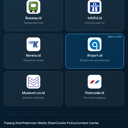
Busway.id
InfoTol.id
Transportasi kota
Informasi jalan tol
Kereta.id
Airport.id
Perjalanan kereta
Bandara dan penerbangan
Museum.co.id
Postcode.id
Museum Indonesia
Pencarian kode pos
Pasang Iklan
Pedoman Media Siber
Cookie Policy
Contact Center