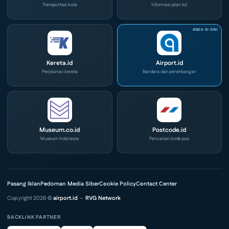
Transportasi kota
Informasi jalan tol
Kereta.id
Airport.id
Perjalanan kereta
Bandara dan penerbangan
Museum.co.id
Postcode.id
Museum Indonesia
Pencarian kode pos
Pasang Iklan
Pedoman Media Siber
Cookie Policy
Contact Center
Copyright 2026 ©
airport.id
–
RVG Network
BACKLINK PARTNER