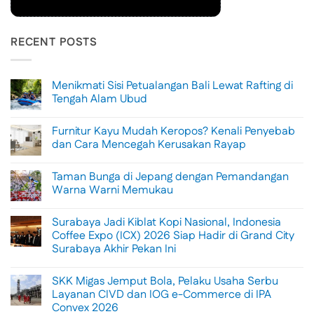
RECENT POSTS
Menikmati Sisi Petualangan Bali Lewat Rafting di
Tengah Alam Ubud
No
Comments
Furnitur Kayu Mudah Keropos? Kenali Penyebab
on
Menikmati
dan Cara Mencegah Kerusakan Rayap
Sisi
Petualangan
No
Bali
Comments
Taman Bunga di Jepang dengan Pemandangan
Lewat
on
Rafting
Furnitur
Warna Warni Memukau
di
Kayu
Tengah
Mudah
No
Alam
Keropos?
Comments
Surabaya Jadi Kiblat Kopi Nasional, Indonesia
Ubud
Kenali
on
Penyebab
Taman
Coffee Expo (ICX) 2026 Siap Hadir di Grand City
dan
Bunga
Surabaya Akhir Pekan Ini
Cara
di
Mencegah
Jepang
No
Kerusakan
dengan
Comments
Rayap
Pemandangan
SKK Migas Jemput Bola, Pelaku Usaha Serbu
on
Warna
Surabaya
Layanan CIVD dan IOG e-Commerce di IPA
Warni
Jadi
Memukau
Convex 2026
Kiblat