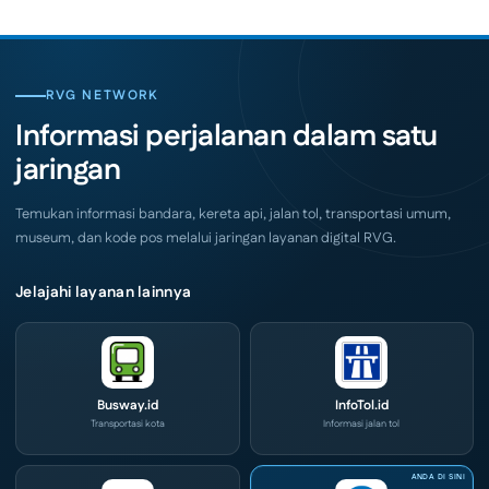
(ICX)
Jemput
2026
Bola,
Siap
Pelaku
Hadir
Usaha
di
Serbu
Grand
Layanan
City
CIVD
RVG NETWORK
Surabaya
dan
Akhir
IOG
Informasi perjalanan dalam satu
Pekan
e-
Ini
Commerce
jaringan
di
IPA
Convex
2026
Temukan informasi bandara, kereta api, jalan tol, transportasi umum,
museum, dan kode pos melalui jaringan layanan digital RVG.
Jelajahi layanan lainnya
Busway.id
InfoTol.id
Transportasi kota
Informasi jalan tol