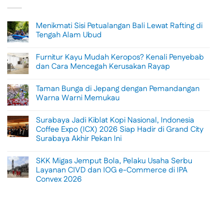
Menikmati Sisi Petualangan Bali Lewat Rafting di
Tengah Alam Ubud
No
Comments
Furnitur Kayu Mudah Keropos? Kenali Penyebab
on
Menikmati
dan Cara Mencegah Kerusakan Rayap
Sisi
Petualangan
No
Bali
Comments
Taman Bunga di Jepang dengan Pemandangan
Lewat
on
Rafting
Furnitur
Warna Warni Memukau
di
Kayu
Tengah
Mudah
No
Alam
Keropos?
Comments
Surabaya Jadi Kiblat Kopi Nasional, Indonesia
Ubud
Kenali
on
Penyebab
Taman
Coffee Expo (ICX) 2026 Siap Hadir di Grand City
dan
Bunga
Surabaya Akhir Pekan Ini
Cara
di
Mencegah
Jepang
No
Kerusakan
dengan
Comments
Rayap
Pemandangan
SKK Migas Jemput Bola, Pelaku Usaha Serbu
on
Warna
Surabaya
Layanan CIVD dan IOG e-Commerce di IPA
Warni
Jadi
Memukau
Convex 2026
Kiblat
Kopi
No
Nasional,
Comments
Indonesia
on
Coffee
SKK
Expo
Migas