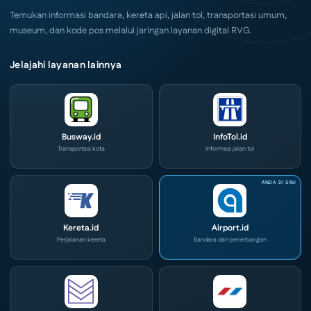
Convex
2026
Temukan informasi bandara, kereta api, jalan tol, transportasi umum,
museum, dan kode pos melalui jaringan layanan digital RVG.
Jelajahi layanan lainnya
Busway.id
InfoTol.id
Transportasi kota
Informasi jalan tol
Kereta.id
Airport.id
Perjalanan kereta
Bandara dan penerbangan