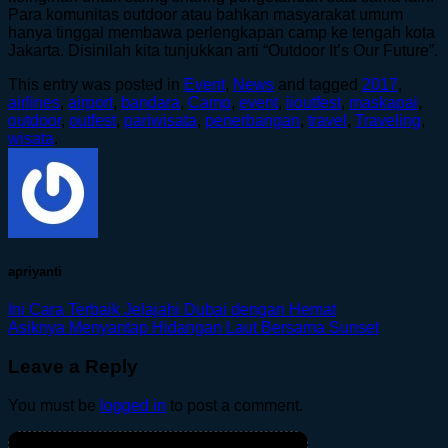
Para komunitas outdoor atau bahkan masyarakat umum
hanya tinggal membawa perlengkapan camp ke tengah kota
Jakarta. Disinilah kita tunjukkan arti “Outdoor It’s Our Future”.
This entry was posted in
Event
,
News
and tagged
2017
,
airlines
,
airport
,
bandara
,
Camp
,
event
,
iioutfest
,
maskapai
,
outdoor
,
outfest
,
pariwisata
,
penerbangan
,
travel
,
Traveling
,
wisata
.
apriyanti
Ini Cara Terbaik Jelajahi Dubai dengan Hemat
Asiknya Menyantap Hidangan Laut Bersama Sunset
Leave a Reply
You must be
logged in
to post a comment.