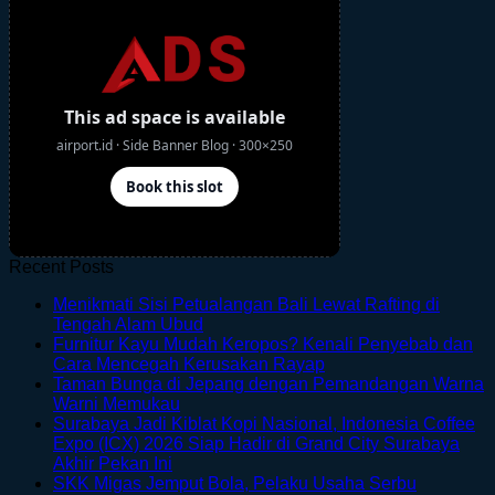
Recent Posts
Menikmati Sisi Petualangan Bali Lewat Rafting di
No
Tengah Alam Ubud
Comments
Furnitur Kayu Mudah Keropos? Kenali Penyebab dan
on
No
Cara Mencegah Kerusakan Rayap
Menikmati
Comments
Taman Bunga di Jepang dengan Pemandangan Warna
Sisi
on
No
Warni Memukau
Petualangan
Furnitur
Comments
Surabaya Jadi Kiblat Kopi Nasional, Indonesia Coffee
on
Bali
Kayu
Expo (ICX) 2026 Siap Hadir di Grand City Surabaya
Taman
Lewat
Mudah
No
Akhir Pekan Ini
Bunga
Rafting
Keropos?
Comments
SKK Migas Jemput Bola, Pelaku Usaha Serbu