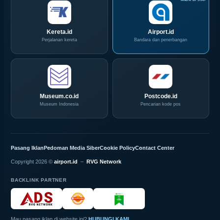
Kereta.id
Airport.id
Perjalanan kereta
Bandara dan penerbangan
Museum.co.id
Postcode.id
Museum Indonesia
Pencarian kode pos
Pasang Iklan
Pedoman Media Siber
Cookie Policy
Contact Center
Copyright 2026 ©
airport.id
–
RVG Network
BACKLINK PARTNER
Mau pasang iklan di website ini?
HUBUNGI KAMI