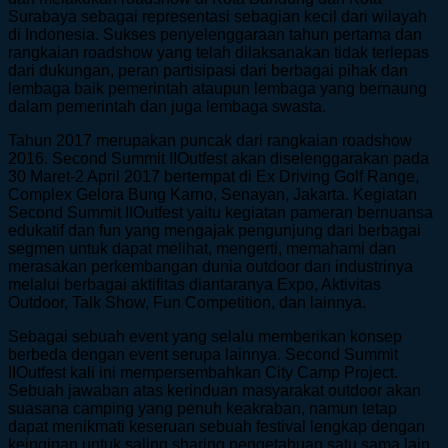
Surabaya sebagai representasi sebagian kecil dari wilayah
di Indonesia. Sukses penyelenggaraan tahun pertama dan
rangkaian roadshow yang telah dilaksanakan tidak terlepas
dari dukungan, peran partisipasi dari berbagai pihak dan
lembaga baik pemerintah ataupun lembaga yang bernaung
dalam pemerintah dan juga lembaga swasta.
Tahun 2017 merupakan puncak dari rangkaian roadshow
2016. Second Summit IIOutfest akan diselenggarakan pada
30 Maret-2 April 2017 bertempat di Ex Driving Golf Range,
Complex Gelora Bung Karno, Senayan, Jakarta. Kegiatan
Second Summit IIOutfest yaitu kegiatan pameran bernuansa
edukatif dan fun yang mengajak pengunjung dari berbagai
segmen untuk dapat melihat, mengerti, memahami dan
merasakan perkembangan dunia outdoor dan industrinya
melalui berbagai aktifitas diantaranya Expo, Aktivitas
Outdoor, Talk Show, Fun Competition, dan lainnya.
Sebagai sebuah event yang selalu memberikan konsep
berbeda dengan event serupa lainnya. Second Summit
IIOutfest kali ini mempersembahkan City Camp Project.
Sebuah jawaban atas kerinduan masyarakat outdoor akan
suasana camping yang penuh keakraban, namun tetap
dapat menikmati keseruan sebuah festival lengkap dengan
keinginan untuk saling sharing pengetahuan satu sama lain.