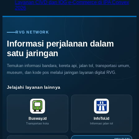
on
di
di
Kenali
Layanan CIVD dan IOG e-Commerce di IPA Convex
Surabaya
Jepang
Tengah
Penyebab
No
2026
Jadi
dengan
Alam
dan
Comments
on
Kiblat
Pemandangan
Ubud
Cara
SKK
Kopi
Warna
Mencegah
Migas
Nasional,
Warni
Kerusakan
RVG NETWORK
Jemput
Indonesia
Memukau
Rayap
Bola,
Coffee
Informasi perjalanan dalam
Pelaku
Expo
satu jaringan
Usaha
(ICX)
Serbu
2026
Layanan
Siap
Temukan informasi bandara, kereta api, jalan tol, transportasi umum,
CIVD
Hadir
museum, dan kode pos melalui jaringan layanan digital RVG.
dan
di
IOG
Grand
e-
City
Jelajahi layanan lainnya
Commerce
Surabaya
di
Akhir
IPA
Pekan
Convex
Ini
2026
Busway.id
InfoTol.id
Transportasi kota
Informasi jalan tol