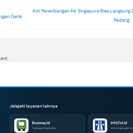
Kini Penerbangan Ke Singapura Bisa Langsung 
ngan Detik
Padang
ent.
Jelajahi layanan lainnya
Busway.id
InfoTol.id
Transportasi kota
Informasi jalan to