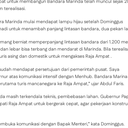
at untuk membangun Bandara Marinda telah muncul sejak 2
terealisasi.
a Marinda mulai mendapat lampu hijau setelah Dominggus
di untuk menambah panjang lintasan bandara, dua pekan la
emang berniat memperpanjang lintasan bandara dari 1.200 me
n lebar bisa terbang dan mendarat di Marinda. Bila terealisa
is asing dan domestik untuk mengakses Raja Ampat .
 sudah mendapat persetujuan dari pemerintah pusat. Saya
ur atas komunikasi intensif dengan Menhub. Bandara Marina
erutama turis mancanegara ke Raja Ampat,” ujar Abdul Faris.
da masih terkendala teknis, pembebasan lahan. Gubernur Pa
ti Raja Ampat untuk bergerak cepat, agar pekerjaan konstru
membuka komunikasi dengan Bapak Menteri,” kata Dominggus.