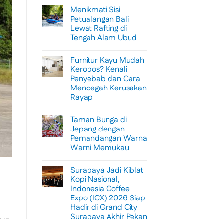
Menikmati Sisi
Petualangan Bali
Lewat Rafting di
Tengah Alam Ubud
No
Comments
Furnitur Kayu Mudah
on
Menikmati
Keropos? Kenali
Sisi
Penyebab dan Cara
Petualangan
Bali
Mencegah Kerusakan
Lewat
Rayap
Rafting
di
No
Tengah
Comments
Alam
Taman Bunga di
on
Ubud
Furnitur
Jepang dengan
Kayu
Pemandangan Warna
Mudah
Keropos?
Warni Memukau
Kenali
Penyebab
No
dan
Comments
Surabaya Jadi Kiblat
on
Cara
Taman
Mencegah
Kopi Nasional,
Bunga
Kerusakan
Indonesia Coffee
di
Rayap
Jepang
Expo (ICX) 2026 Siap
dengan
Hadir di Grand City
Pemandangan
Warna
Surabaya Akhir Pekan