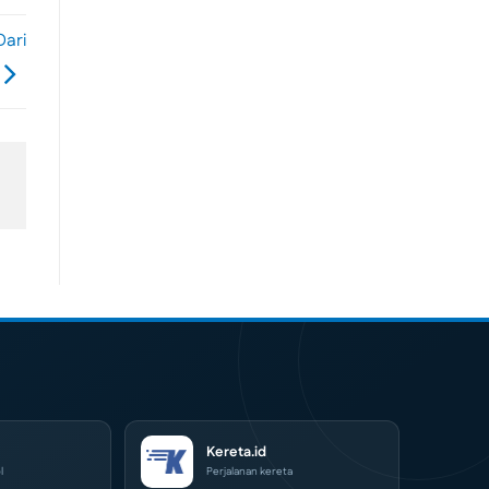
Dari
Kereta.id
l
Perjalanan kereta