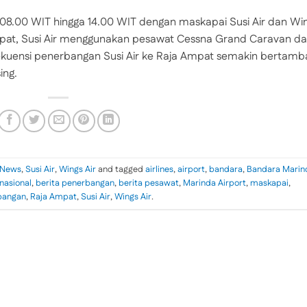
08.00 WIT hingga 14.00 WIT dengan maskapai Susi Air dan Wi
Ampat, Susi Air menggunakan pesawat Cessna Grand Caravan d
ekuensi penerbangan Susi Air ke Raja Ampat semakin bertamb
ing.
News
,
Susi Air
,
Wings Air
and tagged
airlines
,
airport
,
bandara
,
Bandara Marin
 nasional
,
berita penerbangan
,
berita pesawat
,
Marinda Airport
,
maskapai
,
bangan
,
Raja Ampat
,
Susi Air
,
Wings Air
.