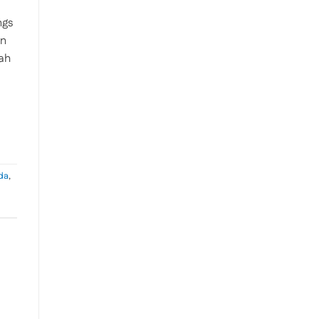
ngs
an
ah
da
,