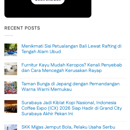
RECENT POSTS
Menikmati Sisi Petualangan Bali Lewat Rafting di
Tengah Alam Ubud
No
Comments
Furnitur Kayu Mudah Keropos? Kenali Penyebab
on
Menikmati
dan Cara Mencegah Kerusakan Rayap
Sisi
Petualangan
No
Bali
Comments
Taman Bunga di Jepang dengan Pemandangan
Lewat
on
Rafting
Furnitur
Warna Warni Memukau
di
Kayu
Tengah
Mudah
No
Alam
Keropos?
Comments
Surabaya Jadi Kiblat Kopi Nasional, Indonesia
Ubud
Kenali
on
Penyebab
Taman
Coffee Expo (ICX) 2026 Siap Hadir di Grand City
dan
Bunga
Surabaya Akhir Pekan Ini
Cara
di
Mencegah
Jepang
No
Kerusakan
dengan
Comments
Rayap
Pemandangan
SKK Migas Jemput Bola, Pelaku Usaha Serbu
on
Warna