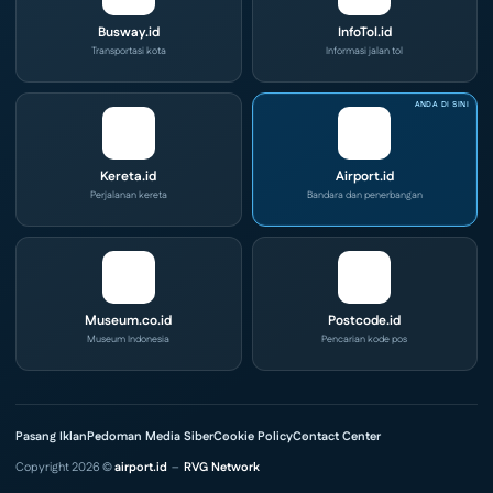
Busway.id
InfoTol.id
Transportasi kota
Informasi jalan tol
Kereta.id
Airport.id
Perjalanan kereta
Bandara dan penerbangan
Museum.co.id
Postcode.id
Museum Indonesia
Pencarian kode pos
Pasang Iklan
Pedoman Media Siber
Cookie Policy
Contact Center
Copyright 2026 ©
airport.id
–
RVG Network