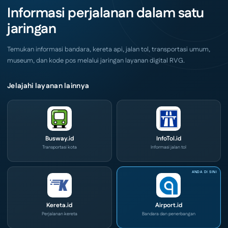
Akhir
IOG
Informasi perjalanan dalam satu
Pekan
e-
Ini
Commerce
jaringan
di
IPA
Convex
2026
Temukan informasi bandara, kereta api, jalan tol, transportasi umum,
museum, dan kode pos melalui jaringan layanan digital RVG.
Jelajahi layanan lainnya
Busway.id
InfoTol.id
Transportasi kota
Informasi jalan tol
Kereta.id
Airport.id
Perjalanan kereta
Bandara dan penerbangan