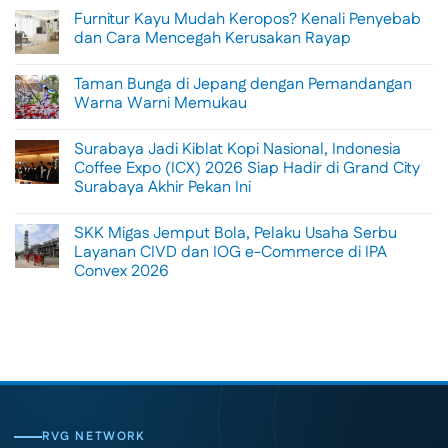
Comments
Furnitur Kayu Mudah Keropos? Kenali Penyebab
on
Menikmati
dan Cara Mencegah Kerusakan Rayap
Sisi
Petualangan
No
Bali
Comments
Taman Bunga di Jepang dengan Pemandangan
Lewat
on
Rafting
Furnitur
Warna Warni Memukau
di
Kayu
Tengah
Mudah
No
Alam
Keropos?
Comments
Surabaya Jadi Kiblat Kopi Nasional, Indonesia
Ubud
Kenali
on
Penyebab
Taman
Coffee Expo (ICX) 2026 Siap Hadir di Grand City
dan
Bunga
Surabaya Akhir Pekan Ini
Cara
di
Mencegah
Jepang
No
Kerusakan
dengan
Comments
Rayap
Pemandangan
SKK Migas Jemput Bola, Pelaku Usaha Serbu
on
Warna
Surabaya
Layanan CIVD dan IOG e-Commerce di IPA
Warni
Jadi
Memukau
Convex 2026
Kiblat
Kopi
No
Nasional,
Comments
Indonesia
on
Coffee
SKK
Expo
Migas
(ICX)
Jemput
2026
Bola,
Siap
Pelaku
Hadir
Usaha
di
Serbu
Grand
Layanan
City
CIVD
RVG NETWORK
Surabaya
dan