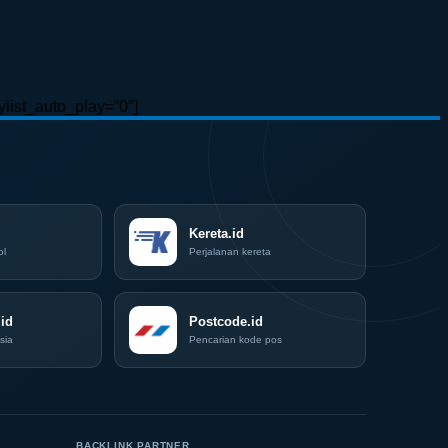
list_auto_play=”0″]
Kereta.id
ol
Perjalanan kereta
id
Postcode.id
sia
Pencarian kode pos
BACKLINK PARTNER