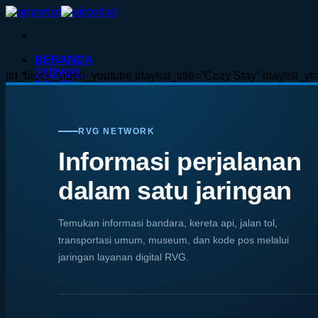
Skip
to
content
BERANDA
JADWAL
[td_block_video_youtube playlist_title=”Cozy Stay” playlis
BERITA
Nasional
Internasional
Advertorial
RVG NETWORK
BANDARA
Pintasan
Informasi perjalanan
Jadwal Penerbangan
Radar Penerbangan
dalam satu jaringan
AIRLINES
TEKNO
TRAVEL
Temukan informasi bandara, kereta api, jalan tol,
TIKET
HOTEL
transportasi umum, museum, dan kode pos melalui
KERETA.ID
jaringan layanan digital RVG.