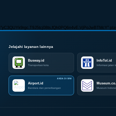
t_yt=”yC3QUYk9rgc,T9J5tcj08ts,fQh0PQ6n4vE,VjPoJwBTMcY” play
Jelajahi layanan lainnya
Busway.id
InfoTol.id
Transportasi kota
Informasi jalan t
Airport.id
Museum.co.
Bandara dan penerbangan
Museum Indone