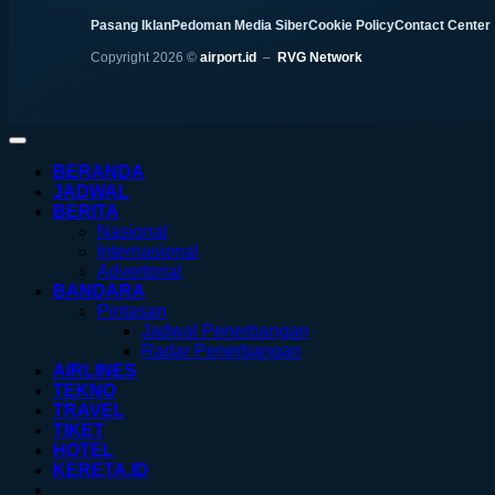
Pasang Iklan
Pedoman Media Siber
Cookie Policy
Contact Center
Copyright 2026 ©
airport.id
–
RVG Network
BERANDA
JADWAL
BERITA
Nasional
Internasional
Advertorial
BANDARA
Pintasan
Jadwal Penerbangan
Radar Penerbangan
AIRLINES
TEKNO
TRAVEL
TIKET
HOTEL
KERETA.ID