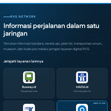
Siap
Pelaku
Hadir
Usaha
di
Serbu
Grand
Layanan
City
CIVD
RVG NETWORK
Surabaya
dan
Akhir
IOG
Informasi perjalanan dalam satu
Pekan
e-
Ini
Commerce
jaringan
di
IPA
Convex
2026
Temukan informasi bandara, kereta api, jalan tol, transportasi umum,
museum, dan kode pos melalui jaringan layanan digital RVG.
Jelajahi layanan lainnya
Busway.id
InfoTol.id
Transportasi kota
Informasi jalan tol