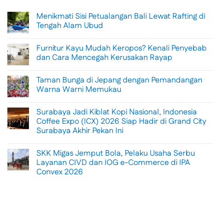
Menikmati Sisi Petualangan Bali Lewat Rafting di
Tengah Alam Ubud
No
Comments
Furnitur Kayu Mudah Keropos? Kenali Penyebab
on
Menikmati
dan Cara Mencegah Kerusakan Rayap
Sisi
Petualangan
No
Bali
Comments
Taman Bunga di Jepang dengan Pemandangan
Lewat
on
Rafting
Furnitur
Warna Warni Memukau
di
Kayu
Tengah
Mudah
No
Alam
Keropos?
Comments
Surabaya Jadi Kiblat Kopi Nasional, Indonesia
Ubud
Kenali
on
Penyebab
Taman
Coffee Expo (ICX) 2026 Siap Hadir di Grand City
dan
Bunga
Surabaya Akhir Pekan Ini
Cara
di
Mencegah
Jepang
No
Kerusakan
dengan
Comments
Rayap
Pemandangan
SKK Migas Jemput Bola, Pelaku Usaha Serbu
on
Warna
Surabaya
Layanan CIVD dan IOG e-Commerce di IPA
Warni
Jadi
Memukau
Convex 2026
Kiblat
Kopi
No
Nasional,
Comments
Indonesia
on
Coffee
SKK
Expo
Migas
(ICX)
Jemput
2026
Bola,