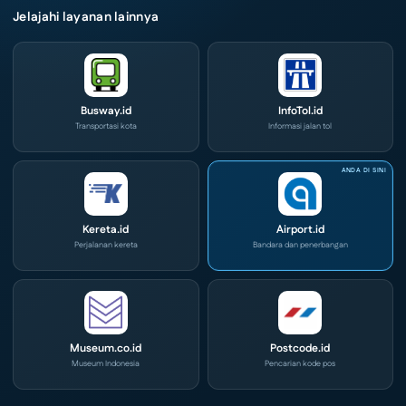
Jelajahi layanan lainnya
Busway.id
InfoTol.id
Transportasi kota
Informasi jalan tol
Kereta.id
Airport.id
Perjalanan kereta
Bandara dan penerbangan
Museum.co.id
Postcode.id
Museum Indonesia
Pencarian kode pos