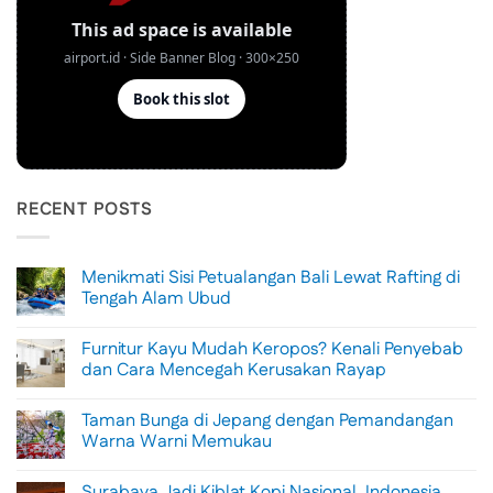
RECENT POSTS
Menikmati Sisi Petualangan Bali Lewat Rafting di
Tengah Alam Ubud
No
Comments
Furnitur Kayu Mudah Keropos? Kenali Penyebab
on
Menikmati
dan Cara Mencegah Kerusakan Rayap
Sisi
Petualangan
No
Bali
Comments
Taman Bunga di Jepang dengan Pemandangan
Lewat
on
Rafting
Furnitur
Warna Warni Memukau
di
Kayu
Tengah
Mudah
No
Alam
Keropos?
Comments
Surabaya Jadi Kiblat Kopi Nasional, Indonesia
Ubud
Kenali
on