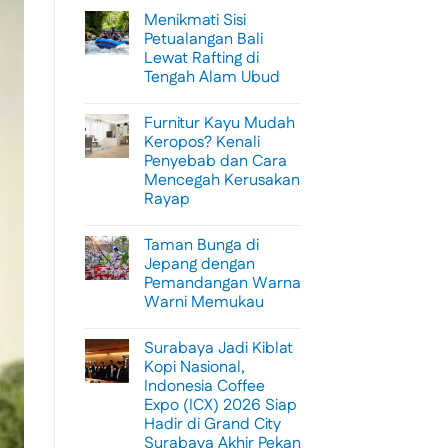
Menikmati Sisi
Petualangan Bali
Lewat Rafting di
Tengah Alam Ubud
No
Comments
Furnitur Kayu Mudah
on
Menikmati
Keropos? Kenali
Sisi
Penyebab dan Cara
Petualangan
Bali
Mencegah Kerusakan
Lewat
Rayap
Rafting
di
No
Tengah
Comments
Alam
Taman Bunga di
on
Ubud
Furnitur
Jepang dengan
Kayu
Pemandangan Warna
Mudah
Keropos?
Warni Memukau
Kenali
Penyebab
No
dan
Comments
Surabaya Jadi Kiblat
on
Cara
Taman
Mencegah
Kopi Nasional,
Bunga
Kerusakan
Indonesia Coffee
di
Rayap
Jepang
Expo (ICX) 2026 Siap
dengan
Hadir di Grand City
Pemandangan
Warna
Surabaya Akhir Pekan