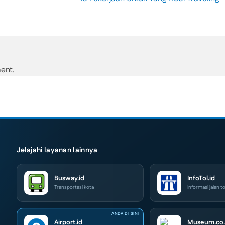
ent.
Jelajahi layanan lainnya
Busway.id
InfoTol.id
Transportasi kota
Informasi jalan to
Airport.id
Museum.co.