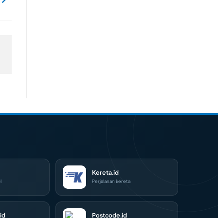
Kereta.id
l
Perjalanan kereta
id
Postcode.id