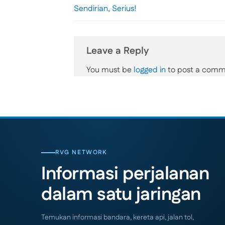
Sendirian, Serius!
Leave a Reply
You must be
logged in
to post a comm
RVG NETWORK
Informasi perjalanan
dalam satu jaringan
Temukan informasi bandara, kereta api, jalan tol,