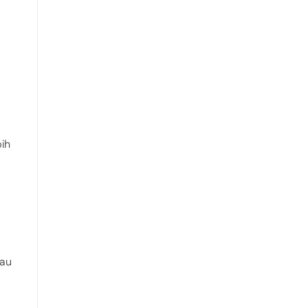
ih
tau