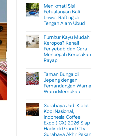
Menikmati Sisi
Petualangan Bali
Lewat Rafting di
Tengah Alam Ubud
No
Comments
Furnitur Kayu Mudah
on
Menikmati
Keropos? Kenali
Sisi
Penyebab dan Cara
Petualangan
Bali
Mencegah Kerusakan
Lewat
Rayap
Rafting
di
No
Tengah
Comments
Alam
Taman Bunga di
on
Ubud
Furnitur
Jepang dengan
Kayu
Pemandangan Warna
Mudah
Keropos?
Warni Memukau
Kenali
Penyebab
No
dan
Comments
Surabaya Jadi Kiblat
on
Cara
Taman
Mencegah
Kopi Nasional,
Bunga
Kerusakan
Indonesia Coffee
di
Rayap
Jepang
Expo (ICX) 2026 Siap
dengan
Hadir di Grand City
Pemandangan
Warna
Surabaya Akhir Pekan