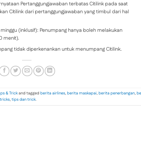
yataan Pertanggungjawaban terbatas Citilink pada saat
 Citilink dari pertanggungjawaban yang timbul dari hal
 minggu (inklusif): Penumpang hanya boleh melakukan
0 menit).
mpang tidak diperkenankan untuk menumpang Citilink.
ips & Trick
and tagged
berita airlines
,
berita maskapai
,
berita penerbangan
,
be
tricks
,
tips dan trick
.