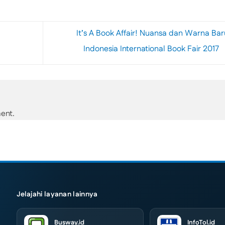
It’s A Book Affair! Nuansa dan Warna Bar
Indonesia International Book Fair 2017
ent.
Jelajahi layanan lainnya
Busway.id
InfoTol.id