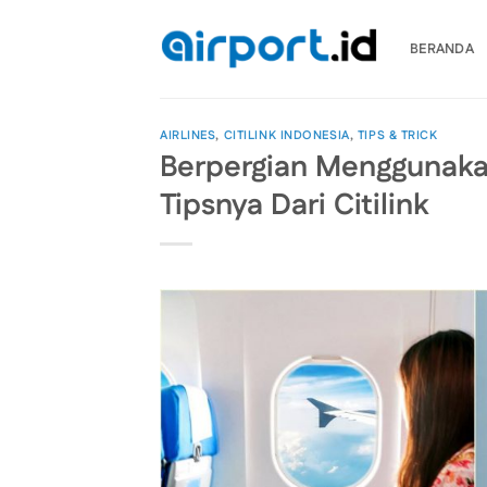
Skip
to
BERANDA
content
AIRLINES
,
CITILINK INDONESIA
,
TIPS & TRICK
Berpergian Menggunaka
Tipsnya Dari Citilink