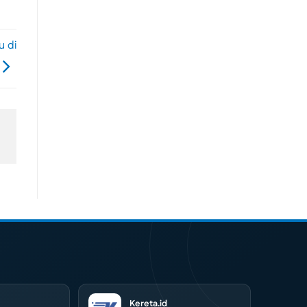
u di
Kereta.id