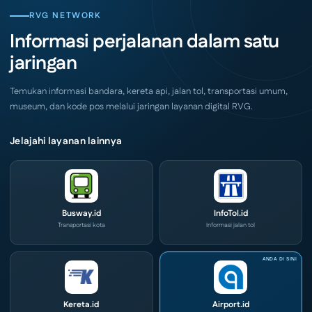
Grand
Layanan
City
CIVD
RVG NETWORK
Surabaya
dan
Akhir
IOG
Informasi perjalanan dalam satu
Pekan
e-
Ini
Commerce
jaringan
di
IPA
Convex
2026
Temukan informasi bandara, kereta api, jalan tol, transportasi umum,
museum, dan kode pos melalui jaringan layanan digital RVG.
Jelajahi layanan lainnya
Busway.id
InfoTol.id
Transportasi kota
Informasi jalan tol
Kereta.id
Airport.id