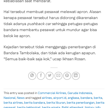
kebablasan saat mendarat.
Hal tersebut membuat pesawat melewati apron. Alasan
kenapa pesawat tersebut harus didorong dikarenakan
tidak adanya
pushback car
sehingga petugas-petugas
bandara membantu pesawat untuk mundur agar bisa
belok ke apron.
Kejadian tersebut tidak mengganggu penerbangan di
Bandara Tambolaka, dan tidak ada kerugian apapun.
“Semua baik-baik saja kok,” ucap Ikhsan Rosan.
This entry was posted in
Commercial Airlines
,
Garuda Indonesia
,
Nasional
,
News
and tagged
airlines
,
airport.id
,
angkasa
,
bandara
,
berita
,
berita airlines
,
berita bandara
,
berita liburan
,
berita penerbangan
,
berita
pesawat
,
berita tekhnologi
,
berita wisata
,
flight attendant
,
history
,
info
,