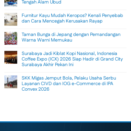
Tengah Alam Ubud
No
Comments
Furnitur Kayu Mudah Keropos? Kenali Penyebab
on
Menikmati
dan Cara Mencegah Kerusakan Rayap
Sisi
Petualangan
No
Bali
Comments
Taman Bunga di Jepang dengan Pemandangan
Lewat
on
Rafting
Furnitur
Warna Warni Memukau
di
Kayu
Tengah
Mudah
No
Alam
Keropos?
Comments
Surabaya Jadi Kiblat Kopi Nasional, Indonesia
Ubud
Kenali
on
Penyebab
Taman
Coffee Expo (ICX) 2026 Siap Hadir di Grand City
dan
Bunga
Surabaya Akhir Pekan Ini
Cara
di
Mencegah
Jepang
No
Kerusakan
dengan
Comments
Rayap
Pemandangan
SKK Migas Jemput Bola, Pelaku Usaha Serbu
on
Warna
Surabaya
Layanan CIVD dan IOG e-Commerce di IPA
Warni
Jadi
Memukau
Convex 2026
Kiblat
Kopi
No
Nasional,
Comments
Indonesia
on
Coffee
SKK
Expo
Migas
(ICX)
Jemput
2026
Bola,
Siap
Pelaku
Hadir
Usaha
di
Serbu