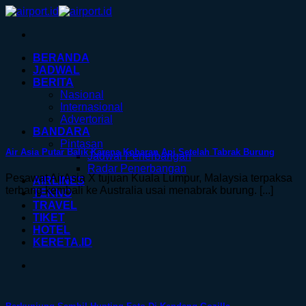
Skip
to
content
BERANDA
JADWAL
BERITA
Nasional
Internasional
Advertorial
BANDARA
Pintasan
Air Asia Putar Balik Karena Kobaran Api Setelah Tabrak Burung
Jadwal Penerbangan
Radar Penerbangan
Pesawat AirAsia X tujuan Kuala Lumpur, Malaysia terpaksa
AIRLINES
terbang kembali ke Australia usai menabrak burung. [...]
TEKNO
TRAVEL
TIKET
HOTEL
KERETA.ID