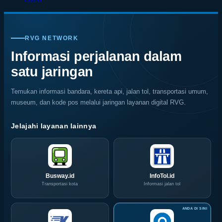
Jadi
dengan
Alam
dan
Comments
on
Kiblat
Pemandangan
Ubud
Cara
SKK
Kopi
Warna
Mencegah
Migas
Nasional,
Warni
Kerusakan
RVG NETWORK
Jemput
Indonesia
Memukau
Rayap
Bola,
Coffee
Informasi perjalanan dalam
Pelaku
Expo
satu jaringan
Usaha
(ICX)
Serbu
2026
Layanan
Siap
Temukan informasi bandara, kereta api, jalan tol, transportasi umum,
CIVD
Hadir
museum, dan kode pos melalui jaringan layanan digital RVG.
dan
di
IOG
Grand
e-
City
Jelajahi layanan lainnya
Commerce
Surabaya
di
Akhir
IPA
Pekan
Convex
Ini
2026
Busway.id
InfoTol.id
Transportasi kota
Informasi jalan tol