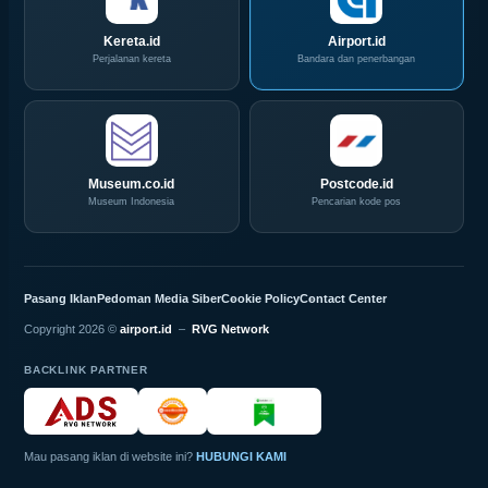
Kereta.id
Airport.id
Perjalanan kereta
Bandara dan penerbangan
Museum.co.id
Postcode.id
Museum Indonesia
Pencarian kode pos
Pasang Iklan
Pedoman Media Siber
Cookie Policy
Contact Center
Copyright 2026 ©
airport.id
–
RVG Network
BACKLINK PARTNER
Mau pasang iklan di website ini?
HUBUNGI KAMI