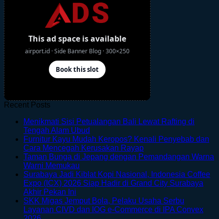
Recent Posts
Menikmati Sisi Petualangan Bali Lewat Rafting di
No
Tengah Alam Ubud
Comments
Furnitur Kayu Mudah Keropos? Kenali Penyebab dan
on
No
Cara Mencegah Kerusakan Rayap
Menikmati
Comments
Taman Bunga di Jepang dengan Pemandangan Warna
Sisi
on
No
Warni Memukau
Petualangan
Furnitur
Comments
Surabaya Jadi Kiblat Kopi Nasional, Indonesia Coffee
on
Bali
Kayu
Expo (ICX) 2026 Siap Hadir di Grand City Surabaya
Taman
Lewat
Mudah
No
Akhir Pekan Ini
Bunga
Rafting
Keropos?
Comments
SKK Migas Jemput Bola, Pelaku Usaha Serbu
on
di
di
Kenali
Layanan CIVD dan IOG e-Commerce di IPA Convex
Surabaya
Jepang
Tengah
Penyebab
No
2026