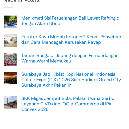
RECENT POSTS
Menikmati Sisi Petualangan Bali Lewat Rafting di
Tengah Alam Ubud
No
Comments
Furnitur Kayu Mudah Keropos? Kenali Penyebab
on
Menikmati
dan Cara Mencegah Kerusakan Rayap
Sisi
Petualangan
No
Bali
Comments
Taman Bunga di Jepang dengan Pemandangan
Lewat
on
Rafting
Furnitur
Warna Warni Memukau
di
Kayu
Tengah
Mudah
No
Alam
Keropos?
Comments
Surabaya Jadi Kiblat Kopi Nasional, Indonesia
Ubud
Kenali
on
Penyebab
Taman
Coffee Expo (ICX) 2026 Siap Hadir di Grand City
dan
Bunga
Surabaya Akhir Pekan Ini
Cara
di
Mencegah
Jepang
No
Kerusakan
dengan
Comments
Rayap
Pemandangan
SKK Migas Jemput Bola, Pelaku Usaha Serbu
on
Warna
Surabaya
Layanan CIVD dan IOG e-Commerce di IPA
Warni
Jadi
Memukau
Convex 2026
Kiblat
Kopi
No
Nasional,
Comments
Indonesia
on
Coffee
SKK
Expo