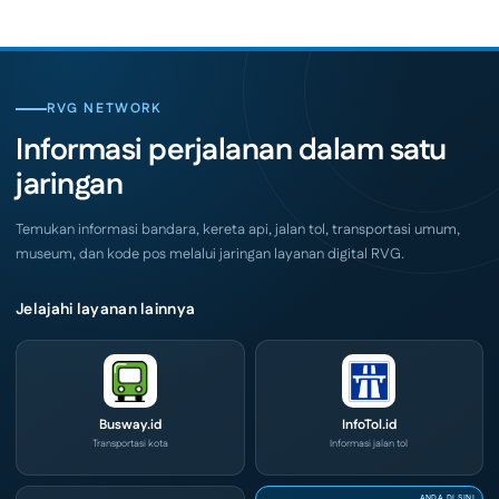
Migas
(ICX)
Jemput
2026
Bola,
Siap
Pelaku
Hadir
Usaha
di
Serbu
Grand
Layanan
City
CIVD
RVG NETWORK
Surabaya
dan
Akhir
IOG
Informasi perjalanan dalam satu
Pekan
e-
Ini
Commerce
jaringan
di
IPA
Convex
2026
Temukan informasi bandara, kereta api, jalan tol, transportasi umum,
museum, dan kode pos melalui jaringan layanan digital RVG.
Jelajahi layanan lainnya
Busway.id
InfoTol.id
Transportasi kota
Informasi jalan tol