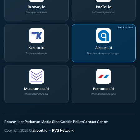
Busway.id
InfoTol.id
Transportasi kota
Informasi jalan tol
Kereta.id
Airport.id
Perjalanan kereta
Bandara dan penerbangan
Museum.co.id
Postcode.id
Museum Indonesia
Pencarian kode pos
Pasang Iklan
Pedoman Media Siber
Cookie Policy
Contact Center
Copyright 2026 ©
airport.id
–
RVG Network