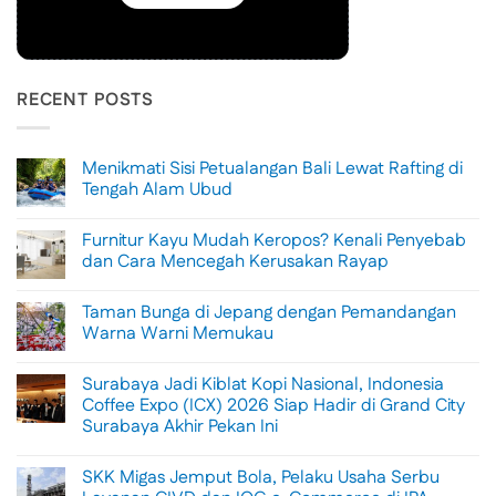
RECENT POSTS
Menikmati Sisi Petualangan Bali Lewat Rafting di
Tengah Alam Ubud
No
Comments
Furnitur Kayu Mudah Keropos? Kenali Penyebab
on
Menikmati
dan Cara Mencegah Kerusakan Rayap
Sisi
Petualangan
No
Bali
Comments
Taman Bunga di Jepang dengan Pemandangan
Lewat
on
Rafting
Furnitur
Warna Warni Memukau
di
Kayu
Tengah
Mudah
No
Alam
Keropos?
Comments
Surabaya Jadi Kiblat Kopi Nasional, Indonesia
Ubud
Kenali
on
Penyebab
Taman
Coffee Expo (ICX) 2026 Siap Hadir di Grand City
dan
Bunga
Surabaya Akhir Pekan Ini
Cara
di
Mencegah
Jepang
No
Kerusakan
dengan
Comments
Rayap
Pemandangan
SKK Migas Jemput Bola, Pelaku Usaha Serbu
on
Warna
Surabaya