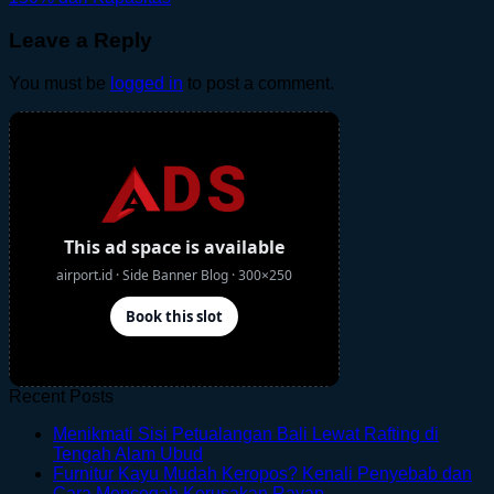
Leave a Reply
You must be
logged in
to post a comment.
Recent Posts
Menikmati Sisi Petualangan Bali Lewat Rafting di
No
Tengah Alam Ubud
Comments
Furnitur Kayu Mudah Keropos? Kenali Penyebab dan
on
No
Cara Mencegah Kerusakan Rayap