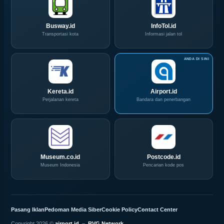
Convex
Ini
2026
Busway.id
InfoTol.id
Transportasi kota
Informasi jalan tol
Kereta.id
Airport.id
Perjalanan kereta
Bandara dan penerbangan
Museum.co.id
Postcode.id
Museum Indonesia
Pencarian kode pos
Pasang Iklan
Pedoman Media Siber
Cookie Policy
Contact Center
Copyright 2026 ©
airport.id
–
RVG Network