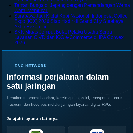
Menikmati
Comments
Taman Bunga di Jepang dengan Pemandangan Warna
Sisi
on
No
Warni Memukau
Petualangan
Furnitur
Comments
Surabaya Jadi Kiblat Kopi Nasional, Indonesia Coffee
on
Bali
Kayu
Expo (ICX) 2026 Siap Hadir di Grand City Surabaya
Taman
Lewat
Mudah
No
Akhir Pekan Ini
Bunga
Rafting
Keropos?
Comments
SKK Migas Jemput Bola, Pelaku Usaha Serbu
on
di
di
Kenali
Layanan CIVD dan IOG e-Commerce di IPA Convex
Surabaya
Jepang
Tengah
Penyebab
No
2026
Jadi
dengan
Alam
dan
Comments
on
Kiblat
Pemandangan
Ubud
Cara
SKK
Kopi
Warna
Mencegah
Migas
Nasional,
Warni
Kerusakan
RVG NETWORK
Jemput
Indonesia
Memukau
Rayap
Bola,
Coffee
Informasi perjalanan dalam
Pelaku
Expo
satu jaringan
Usaha
(ICX)
Serbu
2026
Layanan
Siap
Temukan informasi bandara, kereta api, jalan tol, transportasi umum,
CIVD
Hadir
museum, dan kode pos melalui jaringan layanan digital RVG.
dan
di
IOG
Grand
e-
City
Jelajahi layanan lainnya
Commerce
Surabaya
di
Akhir
IPA
Pekan