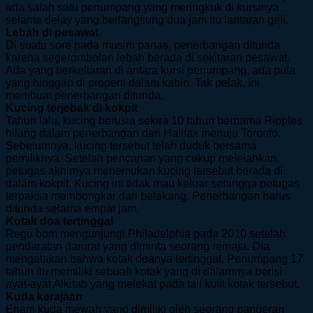
ada salah satu penumpang yang meringkuk di kursinya
selama delay yang berlangsung dua jam itu lantaran geli.
Lebah di pesawat
Di suatu sore pada musim panas, penerbangan ditunda
karena segerombolan lebah berada di sekitaran pesawat.
Ada yang berkeliaran di antara kursi penumpang, ada pula
yang hinggap di properti dalam kabin. Tak pelak, ini
membuat penerbangan ditunda.
Kucing terjebak di kokpit
Tahun lalu, kucing berusia sekira 10 tahun bernama Ripples
hilang dalam penerbangan dari Halifax menuju Toronto.
Sebelumnya, kucing tersebut telah duduk bersama
pemiliknya. Setelah pencarian yang cukup melelahkan,
petugas akhirnya menemukan kucing tersebut berada di
dalam kokpit. Kucing ini tidak mau keluar sehingga petugas
terpaksa membongkar dari belakang. Penerbangan harus
ditunda selama empat jam.
Kotak doa tertinggal
Regu bom mengunjungi Philadelphia pada 2010 setelah
pendaratan darurat yang diminta seorang remaja. Dia
mengatakan bahwa kotak doanya tertinggal. Penumpang 17
tahun itu memiliki sebuah kotak yang di dalamnya berisi
ayat-ayat Alkitab yang melekat pada tali kulit kotak tersebut.
Kuda kerajaan
Enam kuda mewah yang dimiliki oleh seorang pangeran