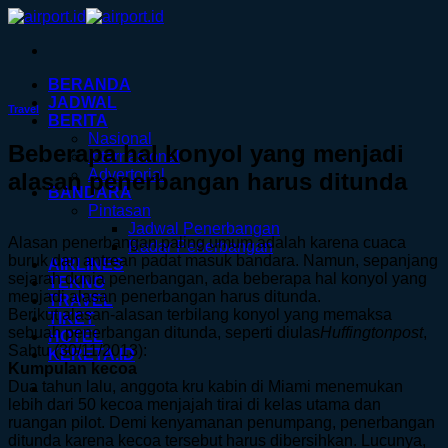
Skip
to
content
BERANDA
JADWAL
Travel
BERITA
Nasional
Beberapa hal konyol yang menjadi
Internasional
Advertorial
alasan penerbangan harus ditunda
BANDARA
Pintasan
Jadwal Penerbangan
Alasan penerbangan paling umum adalah karena cuaca
Radar Penerbangan
buruk dan antrean padat masuk bandara. Namun, sepanjang
AIRLINES
sejarah dunia penerbangan, ada beberapa hal konyol yang
TEKNO
menjadi alasan penerbangan harus ditunda.
TRAVEL
Berikut alasan-alasan terbilang konyol yang memaksa
TIKET
sebuah penerbangan ditunda, seperti diulas
Huffingtonpost
,
HOTEL
Sabtu (30/11/2013):
KERETA.ID
Kumpulan kecoa
Dua tahun lalu, anggota kru kabin di Miami menemukan
lebih dari 50 kecoa menjajah tirai di kelas utama dan
ruangan pilot. Demi kenyamanan penumpang, penerbangan
ditunda karena kecoa tersebut harus dibersihkan. Lucunya,