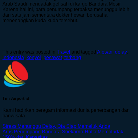
Arab Saudi mendadak gelisah di kargo Bandara Mesir.
Karena hal ini, para penumpang terpaksa menunggu lebih
dari satu jam sementara dokter hewan berusaha
menenangkan kuda-kuda tersebut.
This entry was posted in
Travel
and tagged
Alesan
,
delay
,
indonesia
,
konyol
,
pesawat
,
terbang
.
Tim Airport.id
Kami hadirkan beragam informasi dunia penerbangan dan
pariwisata
Stress Menunggu Delay, Dia Siap Memeluk Anda
Arus Penumpang Bandara Soekarno-Hatta Membludak
150% dari Kapasitas