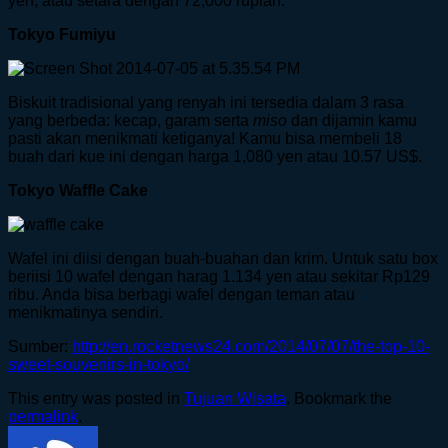
yen, atau setara dengan 72,000 rupiah.
Tokyo Fumiyu
Biskuit tradisional yang renyah ini tersedia dalam 3 rasa
yang berbeda: kecap, garam serta
miso
dan dijamin kamu
pasti akan menikmati ketiganya! Kamu bisa membeli 18
buah dari kue ini dengan harga 1,080 yen atau 10.57 US$.
Tokyo Waffle Cake
Wafel ini diisi dengan buah-buahan dan krim. Untuk satu box
beriisi 10 wafel dengan harag 1.134 yen atau sekitar Rp129
ribu. Anda bisa berbagi wafel dengan teman atau
menikmatinya sendiri.
Sumber:
http://en.rocketnews24.com/2014/07/07/the-top-10-
sweet-souvenirs-in-tokyo/
This entry was posted in
Tujuan Wisata
. Bookmark the
permalink
.