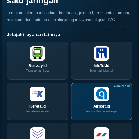
satu jaringan
Serbu
2026
Layanan
Siap
Temukan informasi bandara, kereta api, jalan tol, transportasi umum,
CIVD
Hadir
museum, dan kode pos melalui jaringan layanan digital RVG.
dan
di
IOG
Grand
e-
City
Jelajahi layanan lainnya
Commerce
Surabaya
di
Akhir
IPA
Pekan
Convex
Ini
2026
Busway.id
InfoTol.id
Transportasi kota
Informasi jalan tol
Kereta.id
Airport.id
Perjalanan kereta
Bandara dan penerbangan