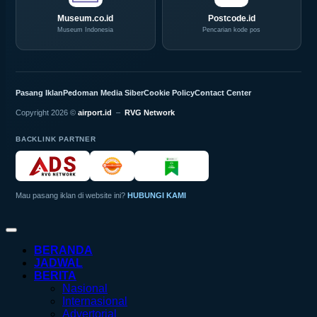
Museum.co.id
Postcode.id
Museum Indonesia
Pencarian kode pos
Pasang Iklan
Pedoman Media Siber
Cookie Policy
Contact Center
Copyright 2026 ©
airport.id
–
RVG Network
BACKLINK PARTNER
Mau pasang iklan di website ini?
HUBUNGI KAMI
BERANDA
JADWAL
BERITA
Nasional
Internasional
Advertorial