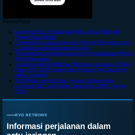
Recent Posts
Menikmati Sisi Petualangan Bali Lewat Rafting di
No
Tengah Alam Ubud
Comments
Furnitur Kayu Mudah Keropos? Kenali Penyebab dan
on
No
Cara Mencegah Kerusakan Rayap
Menikmati
Comments
Taman Bunga di Jepang dengan Pemandangan Warna
Sisi
on
No
Warni Memukau
Petualangan
Furnitur
Comments
Surabaya Jadi Kiblat Kopi Nasional, Indonesia Coffee
on
Bali
Kayu
Expo (ICX) 2026 Siap Hadir di Grand City Surabaya
Taman
Lewat
Mudah
No
Akhir Pekan Ini
Bunga
Rafting
Keropos?
Comments
SKK Migas Jemput Bola, Pelaku Usaha Serbu
on
di
di
Kenali
Layanan CIVD dan IOG e-Commerce di IPA Convex
Surabaya
Jepang
Tengah
Penyebab
No
2026
Jadi
dengan
Alam
dan
Comments
on
Kiblat
Pemandangan
Ubud
Cara
SKK
Kopi
Warna
Mencegah
Migas
Nasional,
Warni
Kerusakan
RVG NETWORK
Jemput
Indonesia
Memukau
Rayap
Bola,
Coffee
Informasi perjalanan dalam
Pelaku
Expo
Usaha
(ICX)