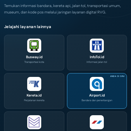
2026
Temukan informasi bandara, kereta api, jalan tol, transportasi umum,
museum, dan kode pos melalui jaringan layanan digital RVG.
Jelajahi layanan lainnya
Busway.id
InfoTol.id
Transportasi kota
Informasi jalan tol
Kereta.id
Airport.id
Perjalanan kereta
Bandara dan penerbangan