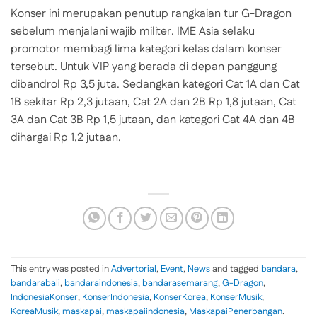
Konser ini merupakan penutup rangkaian tur G-Dragon
sebelum menjalani wajib militer. IME Asia selaku
promotor membagi lima kategori kelas dalam konser
tersebut. Untuk VIP yang berada di depan panggung
dibandrol Rp 3,5 juta. Sedangkan kategori Cat 1A dan Cat
1B sekitar Rp 2,3 jutaan, Cat 2A dan 2B Rp 1,8 jutaan, Cat
3A dan Cat 3B Rp 1,5 jutaan, dan kategori Cat 4A dan 4B
dihargai Rp 1,2 jutaan.
This entry was posted in
Advertorial
,
Event
,
News
and tagged
bandara
,
bandarabali
,
bandaraindonesia
,
bandarasemarang
,
G-Dragon
,
IndonesiaKonser
,
KonserIndonesia
,
KonserKorea
,
KonserMusik
,
KoreaMusik
,
maskapai
,
maskapaiindonesia
,
MaskapaiPenerbangan
.