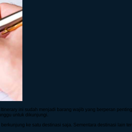
. Itinerary ini sudah menjadi barang wajib yang berperan pentin
nggu untuk dikunjungi.
rkunjung ke satu destinasi saja. Sementara destinasi lain tera