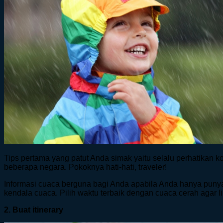
Tips pertama yang patut Anda simak yaitu selalu perhatikan k
beberapa negara. Pokoknya hati-hati, traveler!
Informasi cuaca berguna bagi Anda apabila Anda hanya punya
kendala cuaca. Pilih waktu terbaik dengan cuaca cerah agar 
2. Buat itinerary