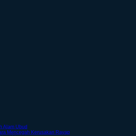
No
ah Alam Ubud
Comments
No
Cara Mencegah Kerusakan Rayap