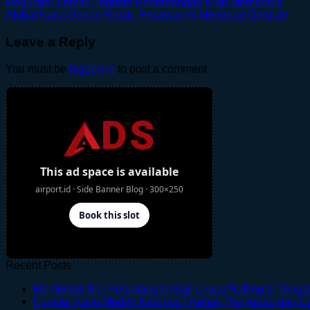
Regulator Lemah, Industri Penerbangan Kian Memburuk
Akibat Kaca Depan Retak, Pesawat Ini Mendarat Darurat!
Leave a Reply
You must be
logged in
to post a comment.
Recent Posts
Menikmati Sisi Petualangan Bali Lewat Rafting di Teng
Furnitur Kayu Mudah Keropos? Kenali Penyebab dan 