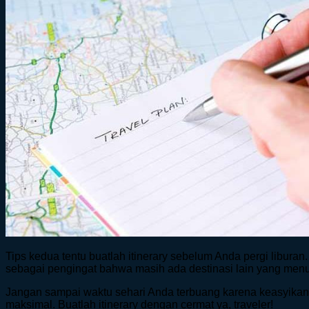
Tips kedua tentu buatlah itinerary sebelum Anda pergi liburan
sebagai pengingat bahwa masih ada destinasi lain yang menu
Jangan sampai waktu sehari Anda terbuang karena keasyikan be
maksimal. Buatlah itinerary dengan cermat ya, traveler!