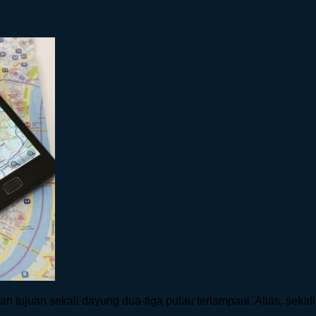
n tujuan sekali dayung dua-tiga pulau terlampaui. Alias, sekali