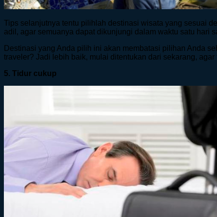
Tips selanjutnya tentu pilihlah destinasi wisata yang sesuai
adil, agar semuanya dapat dikunjungi dalam waktu satu hari s
Destinasi yang Anda pilih ini akan membatasi pilihan Anda s
traveler? Jadi lebih baik, mulai ditentukan dari sekarang, agar
5. Tidur cukup