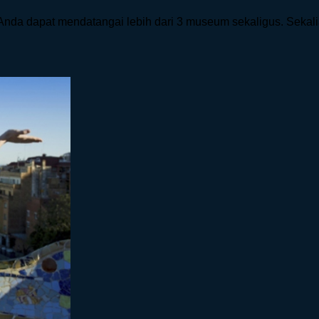
Anda dapat mendatangai lebih dari 3 museum sekaligus. Sekali