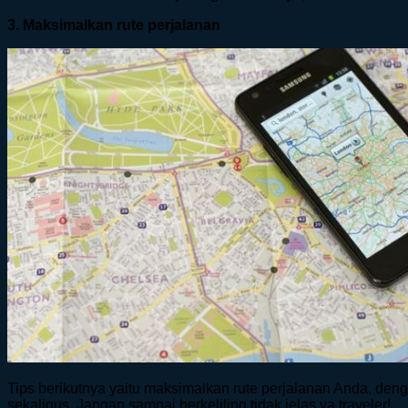
3. Maksimalkan rute perjalanan
Tips berikutnya yaitu maksimalkan rute perjalanan Anda, denga
sekaligus. Jangan sampai berkeliling tidak jelas ya traveler!