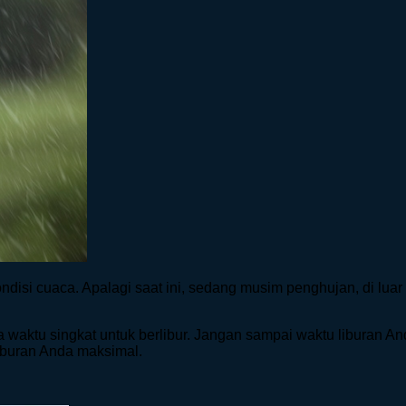
ondisi cuaca. Apalagi saat ini, sedang musim penghujan, di lua
 waktu singkat untuk berlibur. Jangan sampai waktu liburan A
liburan Anda maksimal.