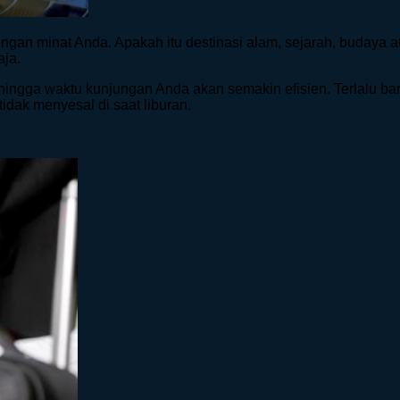
 dengan minat Anda. Apakah itu destinasi alam, sejarah, buday
aja.
ehingga waktu kunjungan Anda akan semakin efisien. Terlalu b
 tidak menyesal di saat liburan.