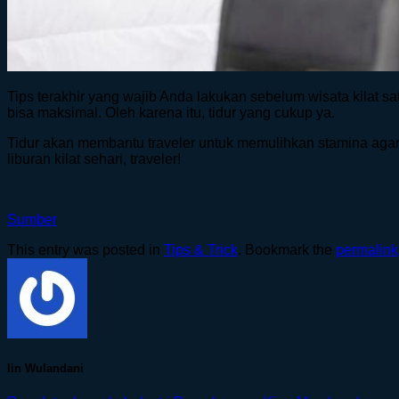
Tips terakhir yang wajib Anda lakukan sebelum wisata kilat sa
bisa maksimal. Oleh karena itu, tidur yang cukup ya.
Tidur akan membantu traveler untuk memulihkan stamina agar 
liburan kilat sehari, traveler!
Sumber
This entry was posted in
Tips & Trick
. Bookmark the
permalink
Iin Wulandani