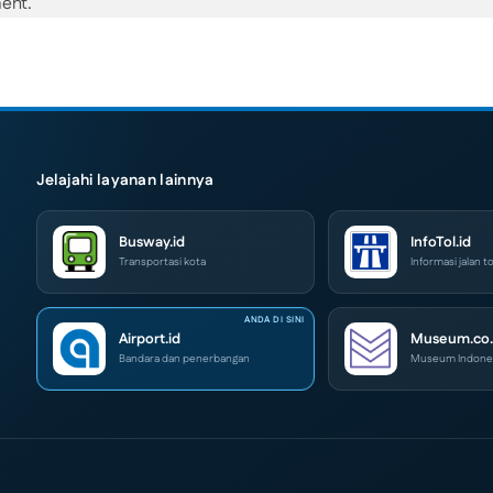
ent.
Jelajahi layanan lainnya
Busway.id
InfoTol.id
Transportasi kota
Informasi jalan to
Airport.id
Museum.co.
Bandara dan penerbangan
Museum Indone