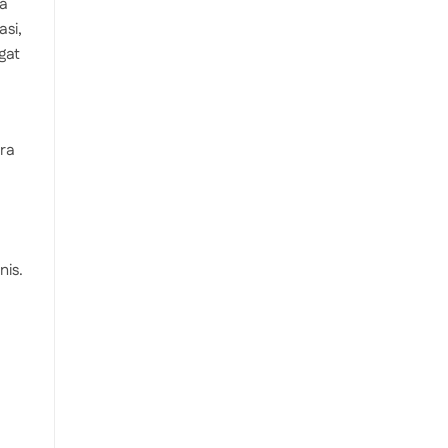
ya
si,
ngat
ra
nis.