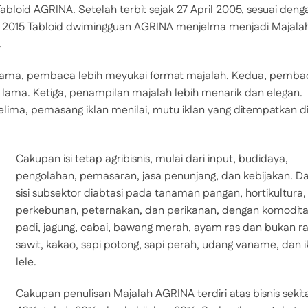
loid AGRINA. Setelah terbit sejak 27 April 2005, sesuai deng
 2015 Tabloid dwimingguan AGRINA menjelma menjadi Majala
.
ama, pembaca lebih meyukai format majalah. Kedua, pemba
f lama. Ketiga, penampilan majalah lebih menarik dan elegan.
lima, pemasang iklan menilai, mutu iklan yang ditempatkan d
Cakupan isi tetap agribisnis, mulai dari input, budidaya,
pengolahan, pemasaran, jasa penunjang, dan kebijakan. Da
sisi subsektor diabtasi pada tanaman pangan, hortikultura,
perkebunan, peternakan, dan perikanan, dengan komodit
padi, jagung, cabai, bawang merah, ayam ras dan bukan ra
sawit, kakao, sapi potong, sapi perah, udang vaname, dan 
lele.
Cakupan penulisan Majalah AGRINA terdiri atas bisnis sekit