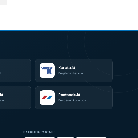
Kereta.id
l
Perjalanan kereta
id
Postcode.id
sia
Pencarian kode pos
BACKLINK PARTNER