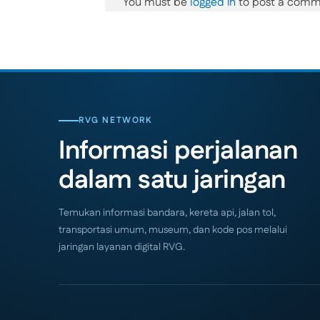
You must be
logged in
to post a comm
RVG NETWORK
Informasi perjalanan
dalam satu jaringan
Temukan informasi bandara, kereta api, jalan tol,
transportasi umum, museum, dan kode pos melalui
jaringan layanan digital RVG.