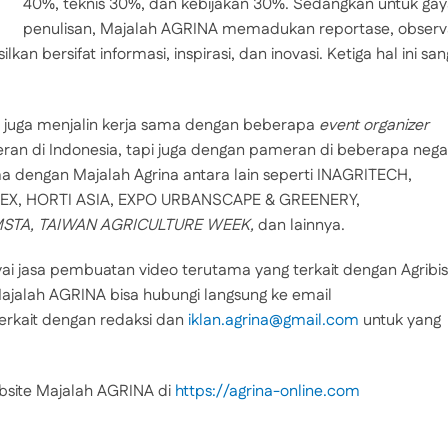
40%, teknis 30%, dan kebijakan 30%. Sedangkan untuk ga
penulisan, Majalah AGRINA memadukan reportase, observa
ilkan bersifat informasi, inspirasi, dan inovasi. Ketiga hal ini sa
A juga menjalin kerja sama dengan beberapa
event organizer
ran di Indonesia, tapi juga dengan pameran di beberapa nega
 dengan Majalah Agrina antara lain seperti INAGRITECH,
DEX, HORTI ASIA, EXPO URBANSCAPE & GREENERY,
EMSTA, TAIWAN AGRICULTURE WEEK,
dan lainnya.
i jasa pembuatan video terutama yang terkait dengan Agribis
Majalah AGRINA bisa hubungi langsung ke email
erkait dengan redaksi dan
iklan.agrina@gmail.com
untuk yang
ebsite Majalah AGRINA di
https://agrina-online.com