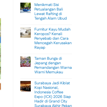
Menikmati Sisi
Petualangan Bali
Lewat Rafting di
Tengah Alam Ubud
No
Comments
Furnitur Kayu Mudah
on
Menikmati
Keropos? Kenali
Sisi
Penyebab dan Cara
Petualangan
Bali
Mencegah Kerusakan
Lewat
Rayap
Rafting
di
No
Tengah
Comments
Alam
Taman Bunga di
on
Ubud
Furnitur
Jepang dengan
Kayu
Pemandangan Warna
Mudah
Keropos?
Warni Memukau
Kenali
Penyebab
No
dan
Comments
Surabaya Jadi Kiblat
on
Cara
Taman
Mencegah
Kopi Nasional,
Bunga
Kerusakan
Indonesia Coffee
di
Rayap
Jepang
Expo (ICX) 2026 Siap
dengan
Hadir di Grand City
Pemandangan
Warna
Surabaya Akhir Pekan